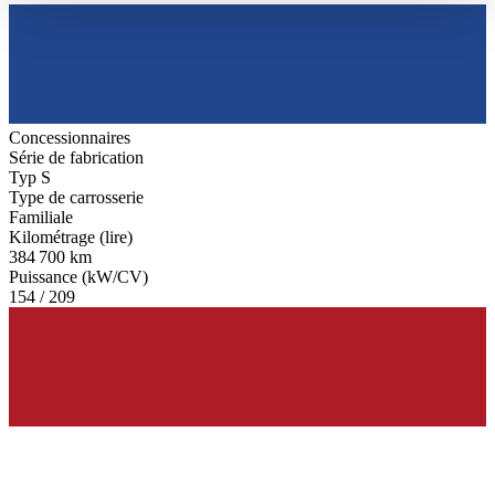
haben oder die sie im Rahmen Ihrer Nutzung der Dienste
gesammelt haben.
Datenschutzerklärung
Concessionnaires
Série de fabrication
Typ S
Type de carrosserie
Familiale
Kilométrage (lire)
384 700 km
Puissance (kW/CV)
154 / 209