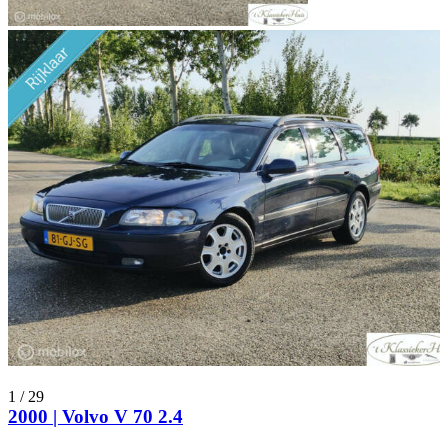
1
/
29
2000 | Volvo V 70 2.4