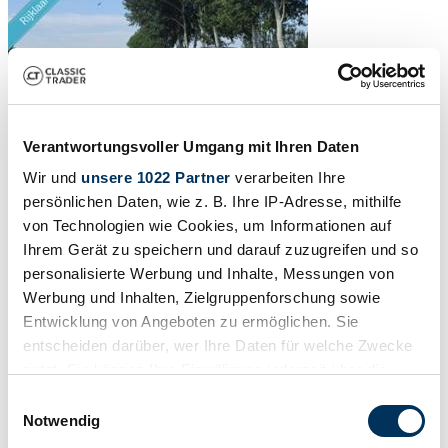
Verantwortungsvoller Umgang mit Ihren Daten
Wir und
unsere 1022 Partner
verarbeiten Ihre
persönlichen Daten, wie z. B. Ihre IP-Adresse, mithilfe
von Technologien wie Cookies, um Informationen auf
Ihrem Gerät zu speichern und darauf zuzugreifen und so
personalisierte Werbung und Inhalte, Messungen von
Werbung und Inhalten, Zielgruppenforschung sowie
Entwicklung von Angeboten zu ermöglichen. Sie
entscheiden darüber, wer Ihre Daten für welche Zwecke
nutzt. Sie können Ihre Einwilligung jederzeit über die
Cookie-Erklärung oder durch Klicken auf das Privacy
Einwilligungsauswahl
Trigger Symbol ändern oder widerrufen
Notwendig