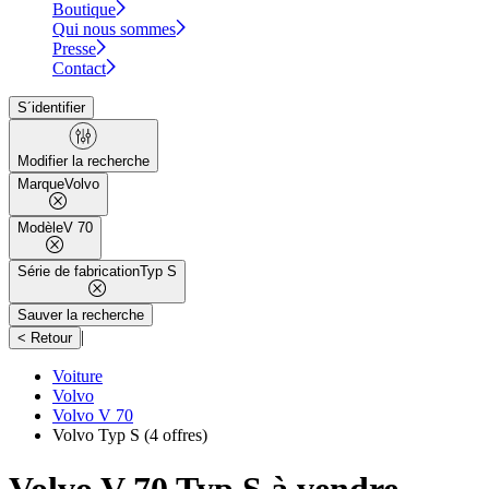
Boutique
Qui nous sommes
Presse
Contact
S´identifier
Modifier la recherche
Marque
Volvo
Modèle
V 70
Série de fabrication
Typ S
Sauver la recherche
|
< Retour
Voiture
Volvo
Volvo V 70
Volvo Typ S
(4 offres)
Volvo V 70 Typ S à vendre