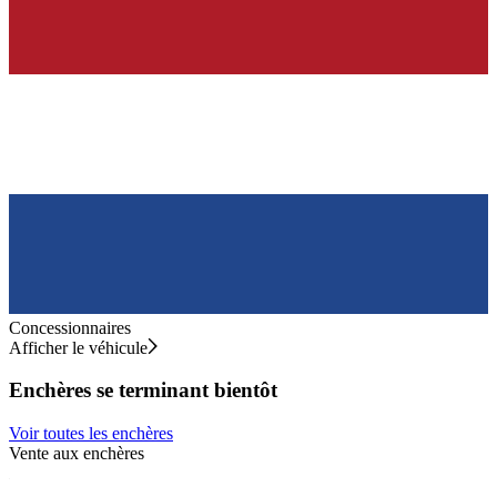
Concessionnaires
Afficher le véhicule
Enchères se terminant bientôt
Voir toutes les enchères
Vente aux enchères
V