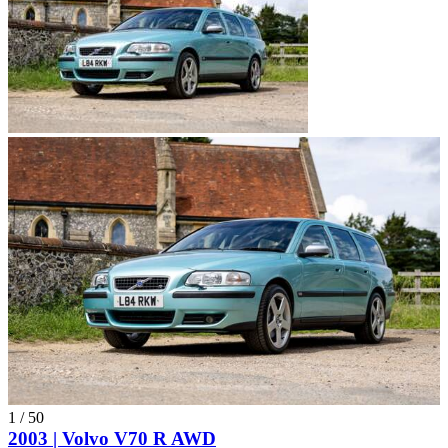
1
/
50
2003 | Volvo V70 R AWD