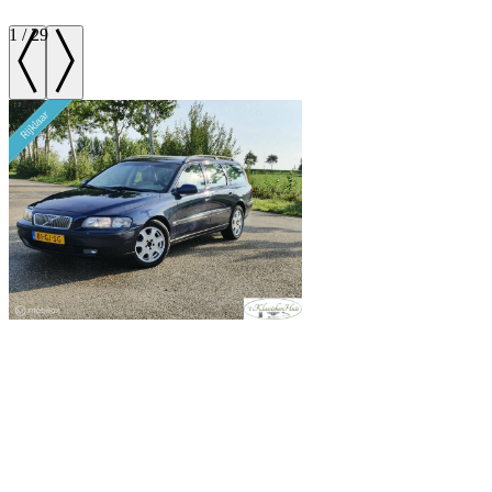
1
/
29