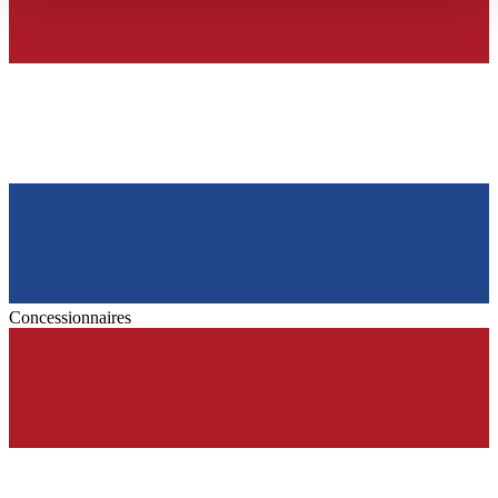
haben oder die sie im Rahmen Ihrer Nutzung der Dienste
gesammelt haben.
Datenschutzerklärung
Concessionnaires