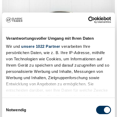
Verantwortungsvoller Umgang mit Ihren Daten
Wir und
unsere 1022 Partner
verarbeiten Ihre
persönlichen Daten, wie z. B. Ihre IP-Adresse, mithilfe
von Technologien wie Cookies, um Informationen auf
Ihrem Gerät zu speichern und darauf zuzugreifen und so
1
/
50
2003 | Volkswagen New Beetle 1.6
personalisierte Werbung und Inhalte, Messungen von
Werbung und Inhalten, Zielgruppenforschung sowie
Volkswagen New Beetle Cabriolet 1.6 leer en airco 1e eigenaar
Entwicklung von Angeboten zu ermöglichen. Sie
9 900 €
entscheiden darüber, wer Ihre Daten für welche Zwecke
nutzt. Sie können Ihre Einwilligung jederzeit über die
Cookie-Erklärung oder durch Klicken auf das Privacy
Einwilligungsauswahl
Trigger Symbol ändern oder widerrufen
Notwendig