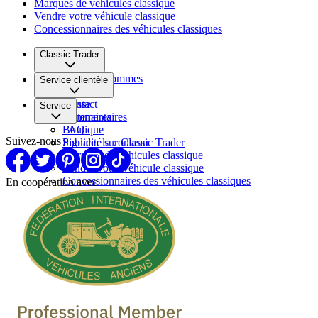
Marques de vehicules classique
Vendre votre véhicule classique
Concessionnaires des véhicules classiques
Classic Trader
Qui nous sommes
Service clientèle
Carrière
Presse
Contact
Service
Partenaires
Commentaires
FAQ
Boutique
Suivez-nous
Signaler le contenu
Publicité sur Classic Trader
Marques de vehicules classique
Vendre votre véhicule classique
Concessionnaires des véhicules classiques
En coopération avec