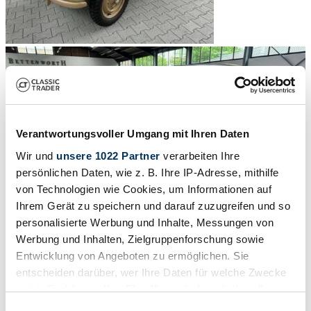
Verantwortungsvoller Umgang mit Ihren Daten
Wir und
unsere 1022 Partner
verarbeiten Ihre
persönlichen Daten, wie z. B. Ihre IP-Adresse, mithilfe
von Technologien wie Cookies, um Informationen auf
Ihrem Gerät zu speichern und darauf zuzugreifen und so
personalisierte Werbung und Inhalte, Messungen von
Werbung und Inhalten, Zielgruppenforschung sowie
Entwicklung von Angeboten zu ermöglichen. Sie
entscheiden darüber, wer Ihre Daten für welche Zwecke
1
/
20
nutzt. Sie können Ihre Einwilligung jederzeit über die
1943 | Volkswagen KdF-Wagen
Cookie-Erklärung oder durch Klicken auf das Privacy
Einwilligungsauswahl