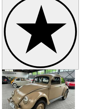
Volkswagen Karmann Ghia
Volkswagen Kübel
Volkswagen New Beetle
Volkswagen Passat
Volkswagen Phaeton
Volkswagen Polo
Volkswagen Type 3