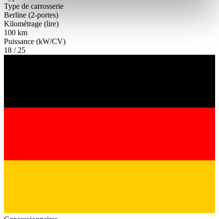
Partner führen diese Informationen möglicherweise mit
Type de carrosserie
Berline (2-portes)
weiteren Daten zusammen, die Sie ihnen bereitgestellt
Kilométrage (lire)
haben oder die sie im Rahmen Ihrer Nutzung der Dienste
100 km
gesammelt haben.
Datenschutzerklärung
Puissance (kW/CV)
18 / 25