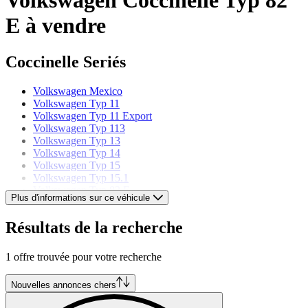
E à vendre
Coccinelle Seriés
Volkswagen Mexico
Volkswagen Typ 11
Volkswagen Typ 11 Export
Volkswagen Typ 113
Volkswagen Typ 13
Volkswagen Typ 14
Volkswagen Typ 15
Volkswagen Typ 15.1
Volkswagen Typ 82 E
Plus d'informations sur ce véhicule
Volkswagen Modèles
Résultats de la recherche
Volkswagen Beetle
1 offre trouvée pour votre recherche
Volkswagen Buggy
Volkswagen Combi
Volkswagen Corrado
Nouvelles annonces chers
Volkswagen Golf