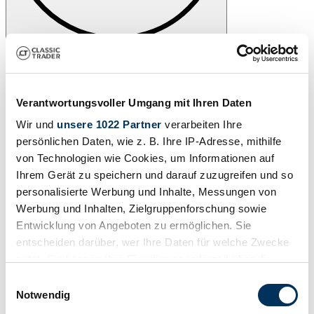
Verantwortungsvoller Umgang mit Ihren Daten
Wir und
unsere 1022 Partner
verarbeiten Ihre
persönlichen Daten, wie z. B. Ihre IP-Adresse, mithilfe
von Technologien wie Cookies, um Informationen auf
Ihrem Gerät zu speichern und darauf zuzugreifen und so
personalisierte Werbung und Inhalte, Messungen von
Werbung und Inhalten, Zielgruppenforschung sowie
Entwicklung von Angeboten zu ermöglichen. Sie
entscheiden darüber, wer Ihre Daten für welche Zwecke
nutzt. Sie können Ihre Einwilligung jederzeit über die
Cookie-Erklärung oder durch Klicken auf das Privacy
Einwilligungsauswahl
Trigger Symbol ändern oder widerrufen
Notwendig