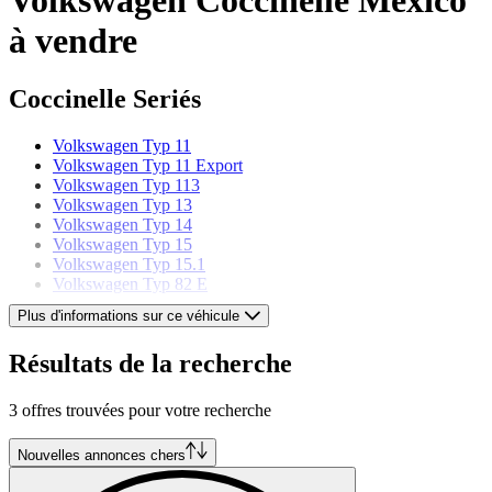
à vendre
Coccinelle Seriés
Volkswagen Typ 11
Volkswagen Typ 11 Export
Volkswagen Typ 113
Volkswagen Typ 13
Volkswagen Typ 14
Volkswagen Typ 15
Volkswagen Typ 15.1
Volkswagen Typ 82 E
Plus d'informations sur ce véhicule
Volkswagen Modèles
Résultats de la recherche
Volkswagen Beetle
Volkswagen Buggy
3 offres trouvées pour votre recherche
Volkswagen Combi
Volkswagen Corrado
Volkswagen Golf
Nouvelles annonces chers
Volkswagen Jetta