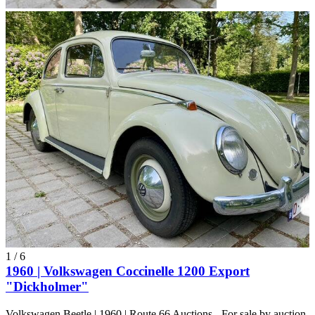
1
/
6
1960 | Volkswagen Coccinelle 1200 Export
"Dickholmer"
Volkswagen Beetle | 1960 | Route 66 Auctions - For sale by auction.