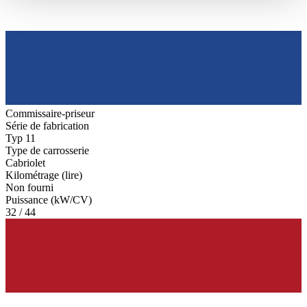
haben oder die sie im Rahmen Ihrer Nutzung der Dienste
gesammelt haben.
Datenschutzerklärung
Commissaire-priseur
Série de fabrication
Typ 11
Type de carrosserie
Cabriolet
Kilométrage (lire)
Non fourni
Puissance (kW/CV)
32 / 44