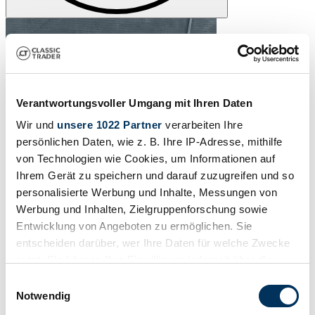
Verantwortungsvoller Umgang mit Ihren Daten
Wir und
unsere 1022 Partner
verarbeiten Ihre
persönlichen Daten, wie z. B. Ihre IP-Adresse, mithilfe
von Technologien wie Cookies, um Informationen auf
Ihrem Gerät zu speichern und darauf zuzugreifen und so
personalisierte Werbung und Inhalte, Messungen von
Werbung und Inhalten, Zielgruppenforschung sowie
Entwicklung von Angeboten zu ermöglichen. Sie
entscheiden darüber, wer Ihre Daten für welche Zwecke
nutzt. Sie können Ihre Einwilligung jederzeit über die
Cookie-Erklärung oder durch Klicken auf das Privacy
Einwilligungsauswahl
Trigger Symbol ändern oder widerrufen
Notwendig