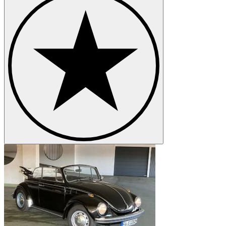
Volkswagen Karmann Ghia
Volkswagen Kübel
Volkswagen New Beetle
Volkswagen Passat
Volkswagen Phaeton
Volkswagen Polo
Volkswagen Type 3