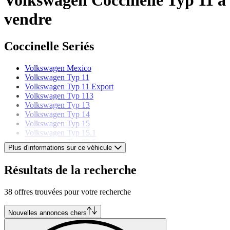
vendre
Coccinelle Seriés
Volkswagen Mexico
Volkswagen Typ 11
Volkswagen Typ 11 Export
Volkswagen Typ 113
Volkswagen Typ 13
Volkswagen Typ 14
Volkswagen Typ 15
Volkswagen Typ 15.1
Volkswagen Typ 82 E
Plus d'informations sur ce véhicule
Volkswagen Modèles
Résultats de la recherche
Volkswagen Buggy
38 offres trouvées pour votre recherche
Volkswagen Caddy
Volkswagen Combi
Volkswagen Corrado
Nouvelles annonces chers
Volkswagen Golf