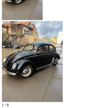
1
/
8