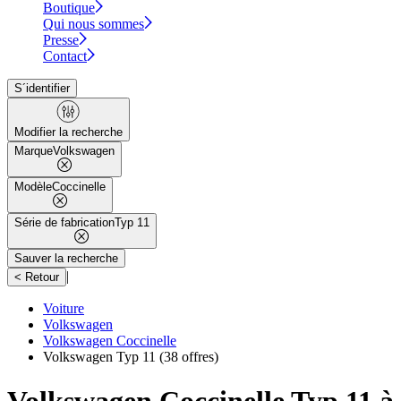
Boutique
Qui nous sommes
Presse
Contact
S´identifier
Modifier la recherche
Marque
Volkswagen
Modèle
Coccinelle
Série de fabrication
Typ 11
Sauver la recherche
|
< Retour
Voiture
Volkswagen
Volkswagen Coccinelle
Volkswagen Typ 11
(38 offres)
Volkswagen Coccinelle Typ 11 à