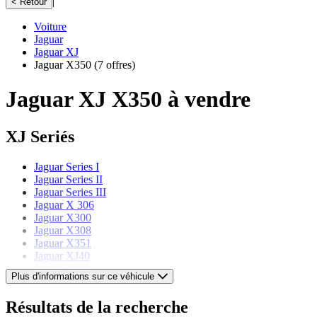
|
< Retour
Voiture
Jaguar
Jaguar XJ
Jaguar X350
(7 offres)
Jaguar XJ X350 à vendre
XJ Seriés
Jaguar Series I
Jaguar Series II
Jaguar Series III
Jaguar X 306
Jaguar X300
Jaguar X308
Jaguar X351
Jaguar XJ40
Jaguar XJ40
Plus d'informations sur ce véhicule
Jaguar Modèles
Résultats de la recherche