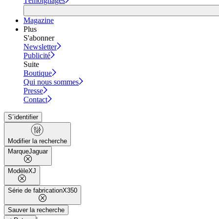
Témoignages
Magazine
Plus
S'abonner
Newsletter
Publicité
Suite
Boutique
Qui nous sommes
Presse
Contact
S´identifier
Modifier la recherche
Marque
Jaguar
Modèle
XJ
Série de fabrication
X350
Sauver la recherche