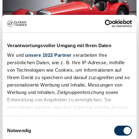
Verantwortungsvoller Umgang mit Ihren Daten
Wir und
unsere 1022 Partner
verarbeiten Ihre
persönlichen Daten, wie z. B. Ihre IP-Adresse, mithilfe
1
/
35
von Technologien wie Cookies, um Informationen auf
1937 | Jaguar SS 100 2.5 Litre
Ihrem Gerät zu speichern und darauf zuzugreifen und so
personalisierte Werbung und Inhalte, Messungen von
SS 100 2,5 ltr. OTS
Werbung und Inhalten, Zielgruppenforschung sowie
295 000 €
Entwicklung von Angeboten zu ermöglichen. Sie
entscheiden darüber, wer Ihre Daten für welche Zwecke
nutzt. Sie können Ihre Einwilligung jederzeit über die
Cookie-Erklärung oder durch Klicken auf das Privacy
Einwilligungsauswahl
Trigger Symbol ändern oder widerrufen
Notwendig