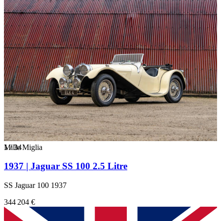
1
Mille Miglia
/
34
1937 | Jaguar SS 100 2.5 Litre
SS Jaguar 100 1937
344 204 €