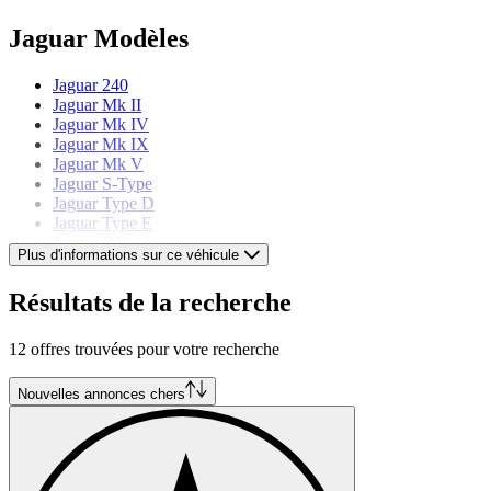
Jaguar Modèles
Jaguar 240
Jaguar Mk II
Jaguar Mk IV
Jaguar Mk IX
Jaguar Mk V
Jaguar S-Type
Jaguar Type D
Jaguar Type E
Jaguar XJ
Plus d'informations sur ce véhicule
Jaguar XJ S
Jaguar XJ220
Résultats de la recherche
Jaguar XK
12 offres trouvées pour votre recherche
Nouvelles annonces chers