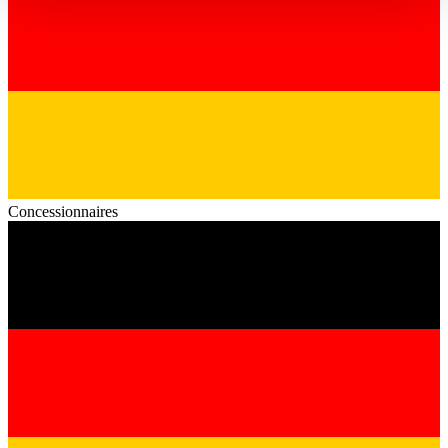
haben oder die sie im Rahmen Ihrer Nutzung der Dienste
gesammelt haben.
Datenschutzerklärung
Concessionnaires