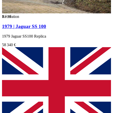
1
Récréation
/
39
1979 | Jaguar SS 100
1979 Jaguar SS100 Replica
58 340 €