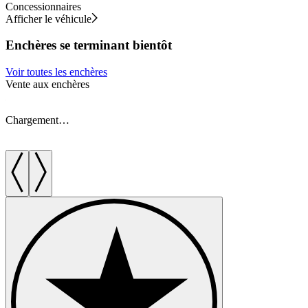
Concessionnaires
Afficher le véhicule
Enchères se terminant bientôt
Voir toutes les enchères
Vente aux enchères
V
Chargement…