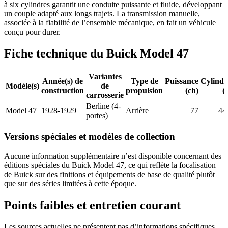
à six cylindres garantit une conduite puissante et fluide, développant
un couple adapté aux longs trajets. La transmission manuelle,
associée à la fiabilité de l’ensemble mécanique, en fait un véhicule
conçu pour durer.
Fiche technique du Buick Model 47
Variantes
Année(s) de
Type de
Puissance
Cylindr
Modèle(s)
de
construction
propulsion
(ch)
(
carrosserie
Berline (4-
Model 47
1928-1929
Arrière
77
44
portes)
Versions spéciales et modèles de collection
Aucune information supplémentaire n’est disponible concernant des
éditions spéciales du Buick Model 47, ce qui reflète la focalisation
de Buick sur des finitions et équipements de base de qualité plutôt
que sur des séries limitées à cette époque.
Points faibles et entretien courant
Les sources actuelles ne présentent pas d’informations spécifiques