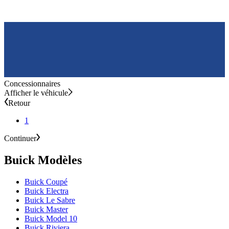
Concessionnaires
Afficher le véhicule
Retour
1
Continuer
Buick Modèles
Buick Coupé
Buick Electra
Buick Le Sabre
Buick Master
Buick Model 10
Buick Riviera