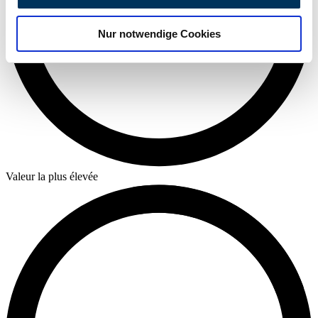
zu können und die Zugriffe auf unsere Website zu
analysieren. Außerdem geben wir Informationen zu Ihrer
Nur notwendige Cookies
Verwendung unserer Website an unsere Partner für
soziale Medien, Werbung und Analysen weiter. Unsere
Partner führen diese Informationen möglicherweise mit
weiteren Daten zusammen, die Sie ihnen bereitgestellt
haben oder die sie im Rahmen Ihrer Nutzung der Dienste
gesammelt haben.
Datenschutzerklärung
Valeur la plus élevée