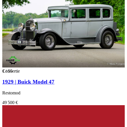
1
Convertie
/
55
1929 | Buick Model 47
Restomod
49 500 €