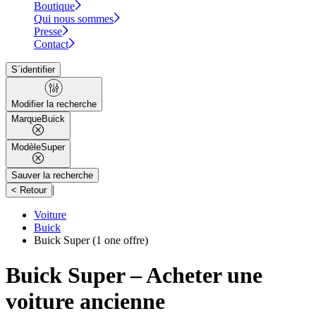
Boutique
Qui nous sommes
Presse
Contact
S´identifier
Modifier la recherche
Marque
Buick
Modèle
Super
Sauver la recherche
|
< Retour
Voiture
Buick
Buick Super
(1 one offre)
Buick Super – Acheter une
voiture ancienne