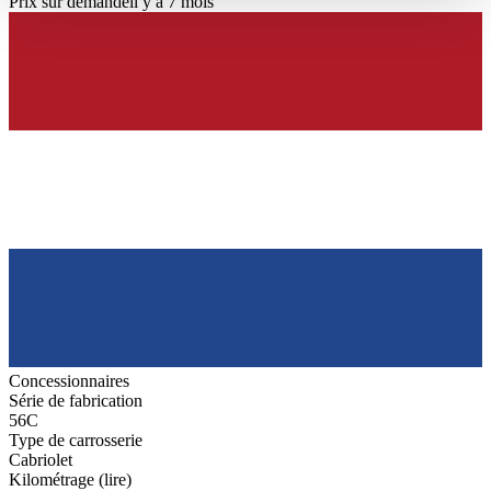
Prix sur demande
il y a 7 mois
haben oder die sie im Rahmen Ihrer Nutzung der Dienste
gesammelt haben.
Datenschutzerklärung
Concessionnaires
Série de fabrication
56C
Type de carrosserie
Cabriolet
Kilométrage (lire)