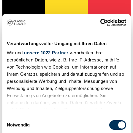
Concessionnaires
Verantwortungsvoller Umgang mit Ihren Daten
Wir und
unsere 1022 Partner
verarbeiten Ihre
persönlichen Daten, wie z. B. Ihre IP-Adresse, mithilfe
von Technologien wie Cookies, um Informationen auf
Ihrem Gerät zu speichern und darauf zuzugreifen und so
personalisierte Werbung und Inhalte, Messungen von
Werbung und Inhalten, Zielgruppenforschung sowie
Entwicklung von Angeboten zu ermöglichen. Sie
entscheiden darüber, wer Ihre Daten für welche Zwecke
nutzt. Sie können Ihre Einwilligung jederzeit über die
Cookie-Erklärung oder durch Klicken auf das Privacy
Einwilligungsauswahl
Trigger Symbol ändern oder widerrufen
Notwendig