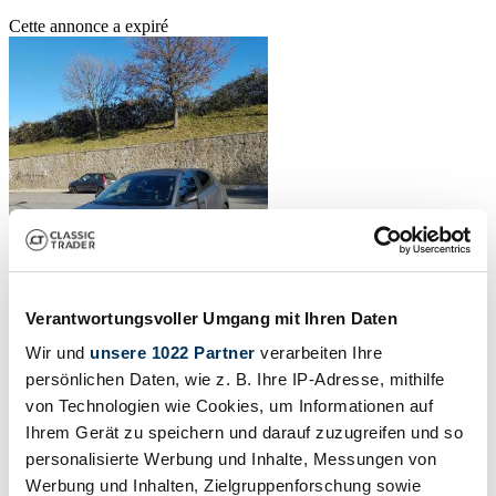
Cette annonce a expiré
Verantwortungsvoller Umgang mit Ihren Daten
Wir und
unsere 1022 Partner
verarbeiten Ihre
persönlichen Daten, wie z. B. Ihre IP-Adresse, mithilfe
Convertie
von Technologien wie Cookies, um Informationen auf
Ihrem Gerät zu speichern und darauf zuzugreifen und so
2016 | Alfa Romeo Giulietta 1.8 TBi 16V QV
personalisierte Werbung und Inhalte, Messungen von
Limited series of 999 pieces
Werbung und Inhalten, Zielgruppenforschung sowie