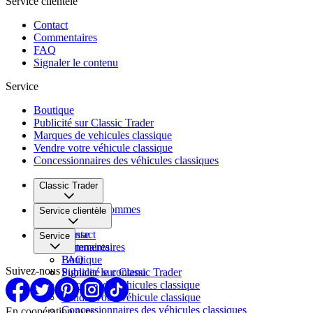
Service clientèle
Contact
Commentaires
FAQ
Signaler le contenu
Service
Boutique
Publicité sur Classic Trader
Marques de vehicules classique
Vendre votre véhicule classique
Concessionnaires des véhicules classiques
Classic Trader
Qui nous sommes
Service clientèle
Carrière
Presse
Contact
Service
Partenaires
Commentaires
FAQ
Boutique
Suivez-nous
Signaler le contenu
Publicité sur Classic Trader
Marques de vehicules classique
Vendre votre véhicule classique
Concessionnaires des véhicules classiques
En coopération avec