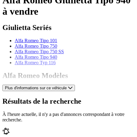
à vendre
Giulietta Seriés
Alfa Romeo Tipo 101
Alfa Romeo Tipo 750
Alfa Romeo Tipo 750 SS
Alfa Romeo Tipo 940
Alfa Romeo Typ 116
Alfa Romeo Modèles
Plus d'informations sur ce véhicule
Alfa Romeo 164
Alfa Romeo 1900
Alfa Romeo 2000
Résultats de la recherche
Alfa Romeo 2600
Alfa Romeo 6C
À l'heure actuelle, il n'y a pas d'annonces correspondant à votre
Alfa Romeo 75
recherche.
Alfa Romeo Alfetta
Alfa Romeo Giulia
Alfa Romeo GTV