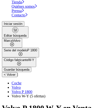
Tienda
Quiénes somos
Prensa
Contacto
Iniciar sesión
Editar búsqueda
Marca
Volvo
Serie del modelo
P 1800
Código fabricante
W-Y
Guardar búsqueda
|
< Volver
Coche
Volvo
Volvo P 1800
Volvo W-Y
(5 ofertas)
Volvo P 1800 W-Y en Venta