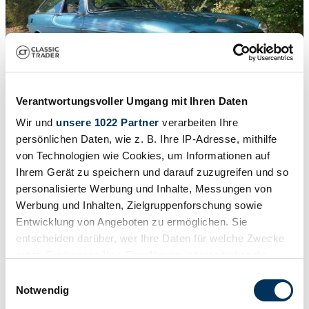
Verantwortungsvoller Umgang mit Ihren Daten
Wir und
unsere 1022 Partner
verarbeiten Ihre
persönlichen Daten, wie z. B. Ihre IP-Adresse, mithilfe
1
/
38
von Technologien wie Cookies, um Informationen auf
1972 | Volvo 1800 ES
Ihrem Gerät zu speichern und darauf zuzugreifen und so
personalisierte Werbung und Inhalte, Messungen von
1972 Volvo P1800 1800ES
Werbung und Inhalten, Zielgruppenforschung sowie
44.016 €
Entwicklung von Angeboten zu ermöglichen. Sie
entscheiden darüber, wer Ihre Daten für welche Zwecke
nutzt. Sie können Ihre Einwilligung jederzeit über die
Cookie-Erklärung oder durch Klicken auf das Privacy
Einwilligungsauswahl
Trigger Symbol ändern oder widerrufen
Notwendig