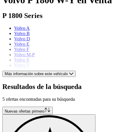
P 1800 Series
Volvo A
Volvo B
Volvo D
Volvo E
Volvo F
Volvo M-P
Volvo S
Volvo T
Volvo U-W
Más información sobre este vehículo
Volvo models
Resultados de la búsqueda
Volvo 240
5 ofertas encontradas para su búsqueda
Volvo 480
Volvo 66
Volvo 850
Nuevas ofertas primero
Volvo Amazon
Volvo P 121
Volvo P 144