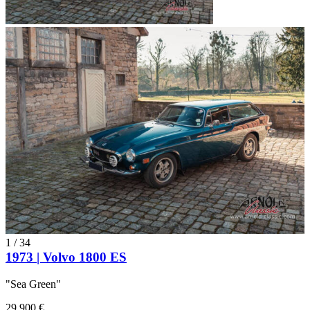
1
/
34
1973 | Volvo 1800 ES
"Sea Green"
29.900 €