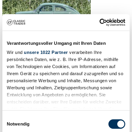
Verantwortungsvoller Umgang mit Ihren Daten
Wir und
unsere 1022 Partner
verarbeiten Ihre
persönlichen Daten, wie z. B. Ihre IP-Adresse, mithilfe
von Technologien wie Cookies, um Informationen auf
Ihrem Gerät zu speichern und darauf zuzugreifen und so
personalisierte Werbung und Inhalte, Messungen von
Werbung und Inhalten, Zielgruppenforschung sowie
Entwicklung von Angeboten zu ermöglichen. Sie
entscheiden darüber, wer Ihre Daten für welche Zwecke
nutzt. Sie können Ihre Einwilligung jederzeit über die
Cookie-Erklärung oder durch Klicken auf das Privacy
Einwilligungsauswahl
Trigger Symbol ändern oder widerrufen
Notwendig