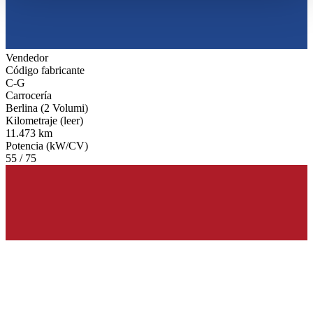
haben oder die sie im Rahmen Ihrer Nutzung der Dienste
gesammelt haben.
Datenschutzerklärung
Vendedor
Código fabricante
C-G
Carrocería
Berlina (2 Volumi)
Kilometraje (leer)
11.473 km
Potencia (kW/CV)
55 / 75