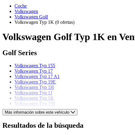
Coche
Volkswagen
Volkswagen Golf
Volkswagen Typ 1K
(0 ofertas)
Volkswagen Golf Typ 1K en Ven
Golf Series
Volkswagen Typ 155
Volkswagen Typ 17
Volkswagen Typ 17 A1
Volkswagen Typ 19E
Volkswagen Typ 1H
Volkswagen Typ 1J
Volkswagen Typ 1K
Volkswagen Typ 330
Volkswagen Typ AU
Más información sobre este vehículo
Volkswagen Typ CD
Resultados de la búsqueda
Volkswagen models