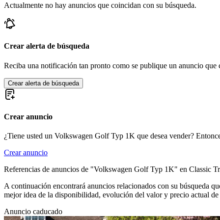
Actualmente no hay anuncios que coincidan con su búsqueda.
Volkswagen Beetle
Volkswagen Buggy
Volkswagen Corrado
Volkswagen Escarabajo
Volkswagen Jetta
Crear alerta de búsqueda
Volkswagen Karmann Ghia
Volkswagen Kübel
Reciba una notificación tan pronto como se publique un anuncio que c
Volkswagen New Beetle
Volkswagen Passat
Crear alerta de búsqueda
Volkswagen Polo
Volkswagen Transporter
Volkswagen Type 3
Crear anuncio
¿Tiene usted un Volkswagen Golf Typ 1K que desea vender? Entonce
Crear anuncio
Referencias de anuncios de "Volkswagen Golf Typ 1K" en Classic Tr
A continuación encontrará anuncios relacionados con su búsqueda que 
mejor idea de la disponibilidad, evolución del valor y precio actual
Anuncio caducado