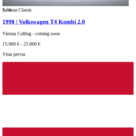
1
Subasta Classic
/
4
1998 | Volkswagen T4 Kombi 2.0
Vienna Calling - coming soon
15.000 € - 25.000 €
Vista previa