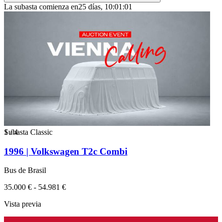
La subasta comienza en
25 días, 10:01:01
1
Subasta Classic
/
4
1996 | Volkswagen T2c Combi
Bus de Brasil
35.000 € - 54.981 €
Vista previa