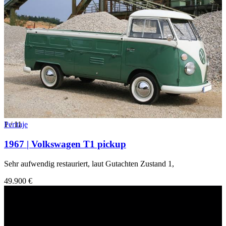
1
Peritaje
/
11
1967 | Volkswagen T1 pickup
Sehr aufwendig restauriert, laut Gutachten Zustand 1,
49.900 €