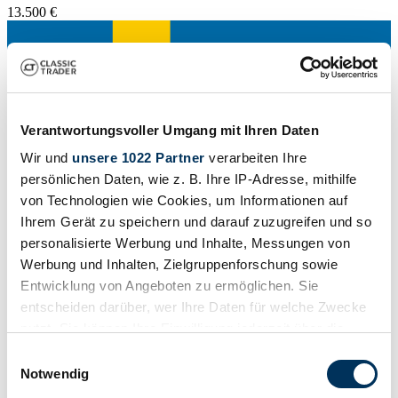
13.500 €
Verantwortungsvoller Umgang mit Ihren Daten
Wir und
unsere 1022 Partner
verarbeiten Ihre
persönlichen Daten, wie z. B. Ihre IP-Adresse, mithilfe
von Technologien wie Cookies, um Informationen auf
Ihrem Gerät zu speichern und darauf zuzugreifen und so
personalisierte Werbung und Inhalte, Messungen von
Werbung und Inhalten, Zielgruppenforschung sowie
Entwicklung von Angeboten zu ermöglichen. Sie
entscheiden darüber, wer Ihre Daten für welche Zwecke
Privado
nutzt. Sie können Ihre Einwilligung jederzeit über die
Código fabricante
Cookie-Erklärung oder durch Klicken auf das Privacy
Einwilligungsauswahl
Typ 2
Trigger Symbol ändern oder widerrufen
Notwendig
Carrocería
Bus