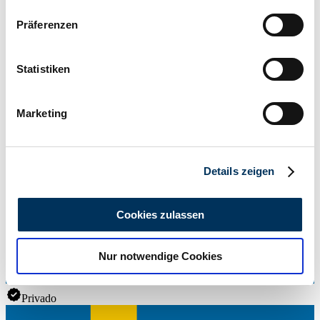
Kilometraje (leer)
Wenn Sie es erlauben, würden wir auch gerne:
281.811 km
Präferenzen
Informationen über Ihre geografische Lage
Potencia (kW/CV)
51 / 70
erfassen, welche bis auf einige Meter genau sein
können
Statistiken
Ihr Gerät durch aktives Scannen nach
bestimmten Merkmalen (Fingerprinting) identifizieren
Marketing
Erfahren Sie mehr darüber, wie Ihre persönlichen Daten
verarbeitet werden, und legen Sie Ihre Präferenzen im
Abschnitt Einzelheiten
fest.
Details zeigen
Wir verwenden Cookies, um Inhalte und Anzeigen zu
personalisieren, Funktionen für soziale Medien anbieten
Cookies zulassen
zu können und die Zugriffe auf unsere Website zu
analysieren. Außerdem geben wir Informationen zu Ihrer
Nur notwendige Cookies
Verwendung unserer Website an unsere Partner für
soziale Medien, Werbung und Analysen weiter. Unsere
Partner führen diese Informationen möglicherweise mit
Privado
weiteren Daten zusammen, die Sie ihnen bereitgestellt