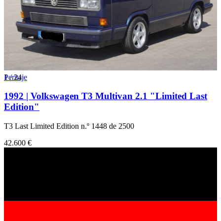
1
Peritaje
/
24
1992 | Volkswagen T3 Multivan 2.1 "Limited Last
Edition"
T3 Last Limited Edition n.º 1448 de 2500
42.600 €