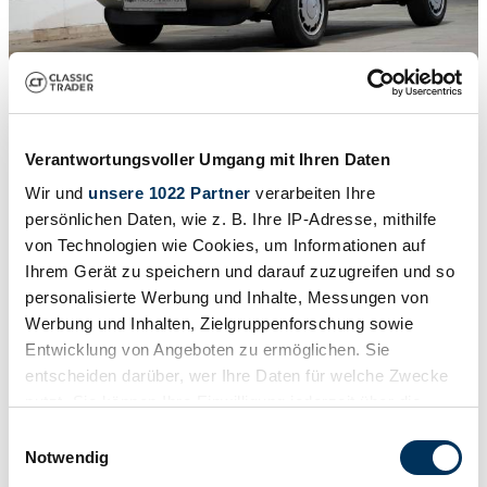
1
/
22
1981 | Volkswagen Golf I GTI 1.6
Verantwortungsvoller Umgang mit Ihren Daten
Ungeschweißte Karosserie
Wir und
unsere 1022 Partner
verarbeiten Ihre
23.900 €
persönlichen Daten, wie z. B. Ihre IP-Adresse, mithilfe
von Technologien wie Cookies, um Informationen auf
Ihrem Gerät zu speichern und darauf zuzugreifen und so
personalisierte Werbung und Inhalte, Messungen von
Werbung und Inhalten, Zielgruppenforschung sowie
Entwicklung von Angeboten zu ermöglichen. Sie
entscheiden darüber, wer Ihre Daten für welche Zwecke
nutzt. Sie können Ihre Einwilligung jederzeit über die
Cookie-Erklärung oder durch Klicken auf das Privacy
Einwilligungsauswahl
Trigger Symbol ändern oder widerrufen
Notwendig