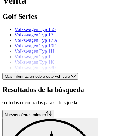
Venta
Golf Series
Volkswagen Typ 155
Volkswagen Typ 17
Volkswagen Typ 17 A1
Volkswagen Typ 19E
Volkswagen Typ 1H
Volkswagen Typ 1J
Volkswagen Typ 1K
Volkswagen Typ 330
Volkswagen Typ AU
Más información sobre este vehículo
Volkswagen Typ CD
Resultados de la búsqueda
Volkswagen models
6 ofertas encontradas para su búsqueda
Volkswagen Beetle
Volkswagen Buggy
Volkswagen Corrado
Nuevas ofertas primero
Volkswagen Escarabajo
Volkswagen Jetta
Volkswagen Karmann Ghia