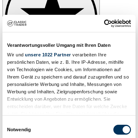
Verantwortungsvoller Umgang mit Ihren Daten
Wir und
unsere 1022 Partner
verarbeiten Ihre
persönlichen Daten, wie z. B. Ihre IP-Adresse, mithilfe
von Technologien wie Cookies, um Informationen auf
Ihrem Gerät zu speichern und darauf zuzugreifen und so
personalisierte Werbung und Inhalte, Messungen von
Werbung und Inhalten, Zielgruppenforschung sowie
Entwicklung von Angeboten zu ermöglichen. Sie
entscheiden darüber, wer Ihre Daten für welche Zwecke
nutzt. Sie können Ihre Einwilligung jederzeit über die
Cookie-Erklärung oder durch Klicken auf das Privacy
Einwilligungsauswahl
Trigger Symbol ändern oder widerrufen
Notwendig