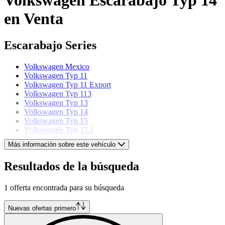
en Venta
Escarabajo Series
Volkswagen Mexico
Volkswagen Typ 11
Volkswagen Typ 11 Export
Volkswagen Typ 113
Volkswagen Typ 13
Volkswagen Typ 14
Volkswagen Typ 15
Volkswagen Typ 15.1
Volkswagen Typ 82 E
Más información sobre este vehículo
Volkswagen models
Resultados de la búsqueda
Volkswagen Beetle
1 offerta encontrada para su búsqueda
Volkswagen Buggy
Volkswagen Corrado
Volkswagen Golf
Nuevas ofertas primero
Volkswagen Jetta