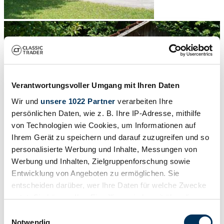
Verantwortungsvoller Umgang mit Ihren Daten
Wir und
unsere 1022 Partner
verarbeiten Ihre
persönlichen Daten, wie z. B. Ihre IP-Adresse, mithilfe
von Technologien wie Cookies, um Informationen auf
Ihrem Gerät zu speichern und darauf zuzugreifen und so
personalisierte Werbung und Inhalte, Messungen von
Werbung und Inhalten, Zielgruppenforschung sowie
Entwicklung von Angeboten zu ermöglichen. Sie
entscheiden darüber, wer Ihre Daten für welche Zwecke
1
/
13
1949 | Volkswagen Escarabajo 1200 Hebmüller
nutzt. Sie können Ihre Einwilligung jederzeit über die
Cookie-Erklärung oder durch Klicken auf das Privacy
Einwilligungsauswahl
Pappdeckelbrief / komplette Historie
Trigger Symbol ändern oder widerrufen
Notwendig