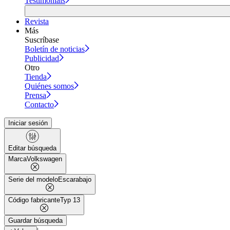
Testimonials
Revista
Más
Suscríbase
Boletín de noticias
Publicidad
Otro
Tienda
Quiénes somos
Prensa
Contacto
Iniciar sesión
Editar búsqueda
Marca
Volkswagen
Serie del modelo
Escarabajo
Código fabricante
Typ 13
Guardar búsqueda