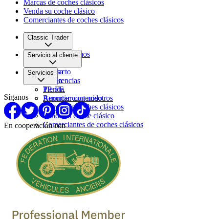
Marcas de coches clásicos
Venda su coche clásico
Comerciantes de coches clásicos
Classic Trader
Quiénes somos
Servicio al cliente
Empleo
Prensa
Contacto
Servicios
Pareja
Sugerencias
PP. FF.
Tienda
Síganos
Reportar contenido
Anunciar con nosotros
Marcas de coches clásicos
Venda su coche clásico
Comerciantes de coches clásicos
En cooperación con