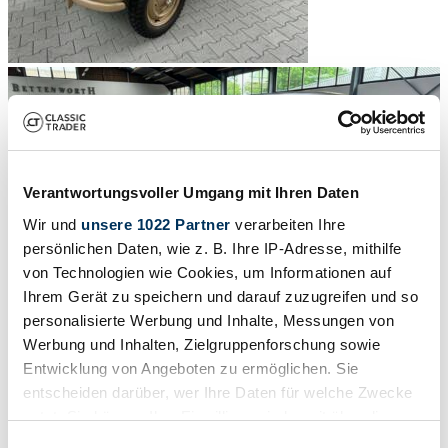
Verantwortungsvoller Umgang mit Ihren Daten
Wir und
unsere 1022 Partner
verarbeiten Ihre
persönlichen Daten, wie z. B. Ihre IP-Adresse, mithilfe
von Technologien wie Cookies, um Informationen auf
Ihrem Gerät zu speichern und darauf zuzugreifen und so
personalisierte Werbung und Inhalte, Messungen von
Werbung und Inhalten, Zielgruppenforschung sowie
Entwicklung von Angeboten zu ermöglichen. Sie
entscheiden darüber, wer Ihre Daten für welche Zwecke
1
/
20
nutzt. Sie können Ihre Einwilligung jederzeit über die
1943 | Volkswagen KdF-Wagen
Cookie-Erklärung oder durch Klicken auf das Privacy
Einwilligungsauswahl