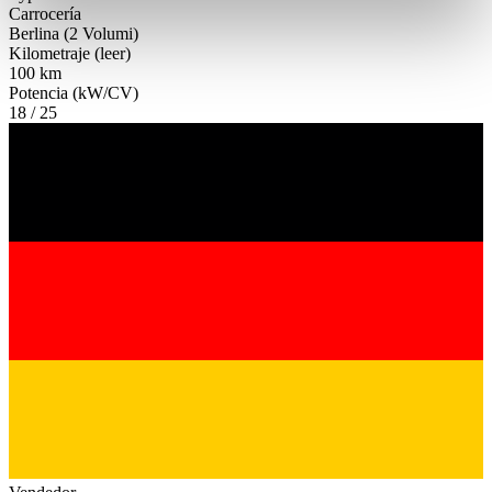
Partner führen diese Informationen möglicherweise mit
Carrocería
Berlina (2 Volumi)
weiteren Daten zusammen, die Sie ihnen bereitgestellt
Kilometraje (leer)
haben oder die sie im Rahmen Ihrer Nutzung der Dienste
100 km
gesammelt haben.
Datenschutzerklärung
Potencia (kW/CV)
18 / 25