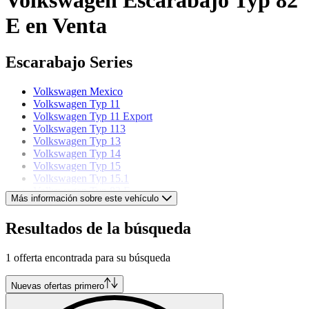
E en Venta
Escarabajo Series
Volkswagen Mexico
Volkswagen Typ 11
Volkswagen Typ 11 Export
Volkswagen Typ 113
Volkswagen Typ 13
Volkswagen Typ 14
Volkswagen Typ 15
Volkswagen Typ 15.1
Volkswagen Typ 82 E
Más información sobre este vehículo
Volkswagen models
Resultados de la búsqueda
Volkswagen Buggy
1 offerta encontrada para su búsqueda
Volkswagen Caddy
Volkswagen Corrado
Volkswagen Golf
Nuevas ofertas primero
Volkswagen Karmann Ghia