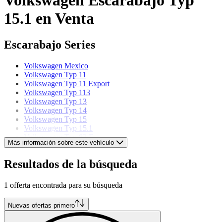
15.1 en Venta
Escarabajo Series
Volkswagen Mexico
Volkswagen Typ 11
Volkswagen Typ 11 Export
Volkswagen Typ 113
Volkswagen Typ 13
Volkswagen Typ 14
Volkswagen Typ 15
Volkswagen Typ 15.1
Volkswagen Typ 82 E
Más información sobre este vehículo
Volkswagen models
Resultados de la búsqueda
Volkswagen Beetle
1 offerta encontrada para su búsqueda
Volkswagen Buggy
Volkswagen Corrado
Volkswagen Golf
Nuevas ofertas primero
Volkswagen Karmann Ghia