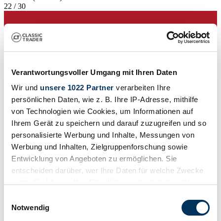
22 / 30
Verantwortungsvoller Umgang mit Ihren Daten
Wir und
unsere 1022 Partner
verarbeiten Ihre
persönlichen Daten, wie z. B. Ihre IP-Adresse, mithilfe
von Technologien wie Cookies, um Informationen auf
Ihrem Gerät zu speichern und darauf zuzugreifen und so
personalisierte Werbung und Inhalte, Messungen von
Werbung und Inhalten, Zielgruppenforschung sowie
Entwicklung von Angeboten zu ermöglichen. Sie
entscheiden darüber, wer Ihre Daten für welche Zwecke
Vendedor
nutzt. Sie können Ihre Einwilligung jederzeit über die
Cookie-Erklärung oder durch Klicken auf das Privacy
Einwilligungsauswahl
Trigger Symbol ändern oder widerrufen
Notwendig