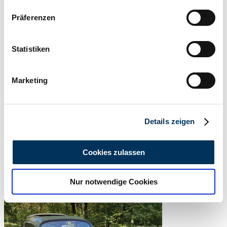
Wenn Sie es erlauben, würden wir auch gerne:
Präferenzen
Informationen über Ihre geografische Lage
erfassen, welche bis auf einige Meter genau sein
können
Statistiken
Ihr Gerät durch aktives Scannen nach
bestimmten Merkmalen (Fingerprinting) identifizieren
Marketing
Erfahren Sie mehr darüber, wie Ihre persönlichen Daten
verarbeitet werden, und legen Sie Ihre Präferenzen im
Abschnitt Einzelheiten
fest.
Details zeigen
Vendedor
Wir verwenden Cookies, um Inhalte und Anzeigen zu
Anuncio caducado
personalisieren, Funktionen für soziale Medien anbieten
Cookies zulassen
zu können und die Zugriffe auf unsere Website zu
analysieren. Außerdem geben wir Informationen zu Ihrer
Nur notwendige Cookies
Verwendung unserer Website an unsere Partner für
soziale Medien, Werbung und Analysen weiter. Unsere
Partner führen diese Informationen möglicherweise mit
weiteren Daten zusammen, die Sie ihnen bereitgestellt