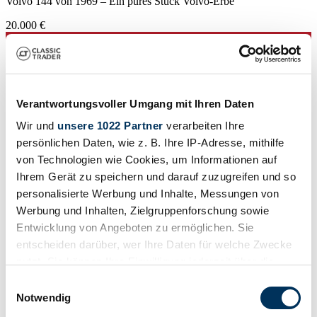
Volvo 144 von 1969 – Ein pures Stück Volvo-Erbe
20.000 €
Verantwortungsvoller Umgang mit Ihren Daten
Wir und
unsere 1022 Partner
verarbeiten Ihre
persönlichen Daten, wie z. B. Ihre IP-Adresse, mithilfe
von Technologien wie Cookies, um Informationen auf
Ihrem Gerät zu speichern und darauf zuzugreifen und so
personalisierte Werbung und Inhalte, Messungen von
Werbung und Inhalten, Zielgruppenforschung sowie
Entwicklung von Angeboten zu ermöglichen. Sie
entscheiden darüber, wer Ihre Daten für welche Zwecke
nutzt. Sie können Ihre Einwilligung jederzeit über die
Händler
Cookie-Erklärung oder durch Klicken auf das Privacy
Baureihe
Einwilligungsauswahl
S-A
Trigger Symbol ändern oder widerrufen
Notwendig
Karosserieform