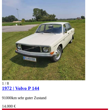
1
/
8
1972 | Volvo P 144
91000km sehr guter Zustand
14.000 €