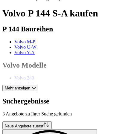
Volvo P 144 S-A kaufen
P 144 Baureihen
Volvo M-P
Volvo U-W
Volvo Y-A
Volvo Modelle
Volvo 240
Volvo 480
Mehr anzeigen
Volvo 66
Volvo 850
Volvo Amazon
Suchergebnisse
Volvo P 121
Volvo P 145
3 Angebote zu Ihrer Suche gefunden
Volvo P 1800
Volvo P 210
Volvo PV 444
Neue Angebote zuerst
Volvo PV 544