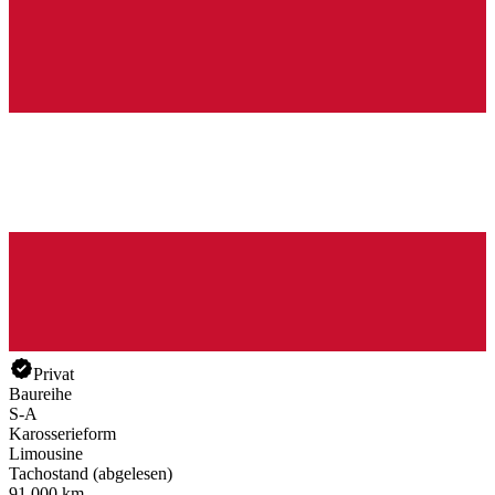
Privat
Baureihe
S-A
Karosserieform
Limousine
Tachostand (abgelesen)
91.000 km