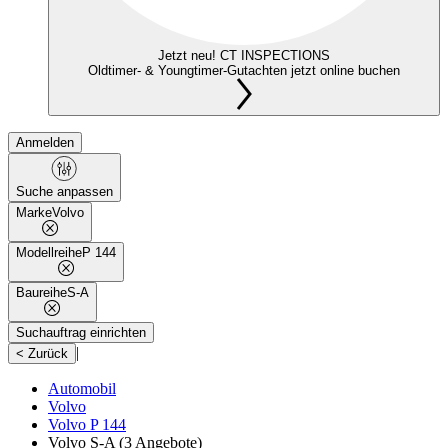
Jetzt neu! CT INSPECTIONS
Oldtimer- & Youngtimer-Gutachten jetzt online buchen
Anmelden
Suche anpassen
Marke
Volvo
Modellreihe
P 144
Baureihe
S-A
Suchauftrag einrichten
|
< Zurück
Automobil
Volvo
Volvo P 144
Volvo S-A
(3 Angebote)