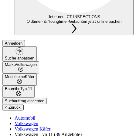
Jetzt neu! CT INSPECTIONS
Oldtimer- & Youngtimer-Gutachten jetzt online buchen
Anmelden
Suche anpassen
Marke
Volkswagen
Modellreihe
Käfer
Baureihe
Typ 11
Suchauftrag einrichten
|
< Zurück
Automobil
Volkswagen
Volkswagen Käfer
Volkswagen Typ 11
(39 Angebote)