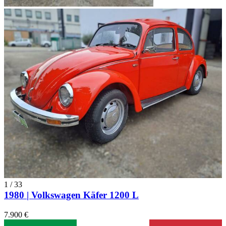
1
/
33
1980 | Volkswagen Käfer 1200 L
7.900 €