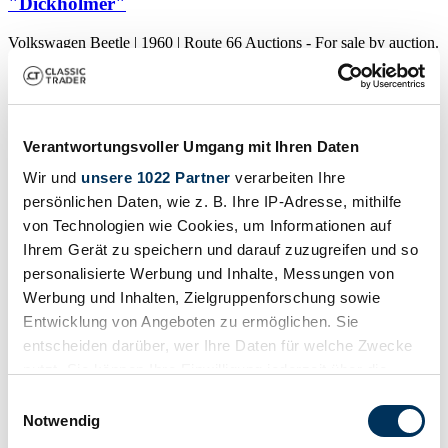
"Dickholmer"
Volkswagen Beetle | 1960 | Route 66 Auctions - For sale by auction.
Estimate 8500 EUR
Auktionsfahrzeug
Verantwortungsvoller Umgang mit Ihren Daten
Wir und
unsere 1022 Partner
verarbeiten Ihre
persönlichen Daten, wie z. B. Ihre IP-Adresse, mithilfe
von Technologien wie Cookies, um Informationen auf
Ihrem Gerät zu speichern und darauf zuzugreifen und so
personalisierte Werbung und Inhalte, Messungen von
Werbung und Inhalten, Zielgruppenforschung sowie
Entwicklung von Angeboten zu ermöglichen. Sie
entscheiden darüber, wer Ihre Daten für welche Zwecke
nutzt. Sie können Ihre Einwilligung jederzeit über die
Cookie-Erklärung oder durch Klicken auf das Privacy
Einwilligungsauswahl
Trigger Symbol ändern oder widerrufen
Notwendig
Auktionshaus