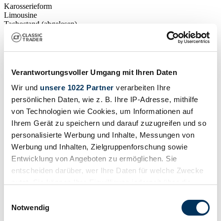
Karosserieform
Limousine
Tachostand (abgelesen)
Nicht angegeben
Leistung (kW/PS)
104 / 142
Verantwortungsvoller Umgang mit Ihren Daten
Wir und
unsere 1022 Partner
verarbeiten Ihre
persönlichen Daten, wie z. B. Ihre IP-Adresse, mithilfe
von Technologien wie Cookies, um Informationen auf
Ihrem Gerät zu speichern und darauf zuzugreifen und so
personalisierte Werbung und Inhalte, Messungen von
Werbung und Inhalten, Zielgruppenforschung sowie
Entwicklung von Angeboten zu ermöglichen. Sie
entscheiden darüber, wer Ihre Daten für welche Zwecke
nutzt. Sie können Ihre Einwilligung jederzeit über die
Cookie-Erklärung oder durch Klicken auf das Privacy
Einwilligungsauswahl
Trigger Symbol ändern oder widerrufen
Notwendig