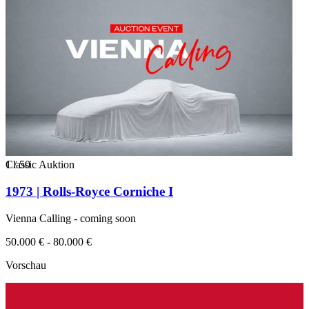
1
Classic Auktion
/
50
1973 | Rolls-Royce Corniche I
Vienna Calling - coming soon
50.000 € - 80.000 €
Vorschau