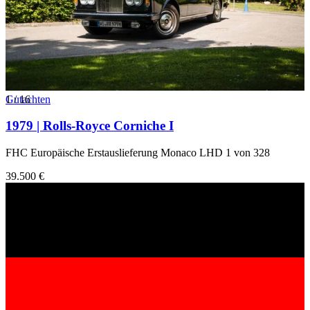
1
Gutachten
/
16
1979 | Rolls-Royce Corniche I
FHC Europäische Erstauslieferung Monaco LHD 1 von 328
39.500 €