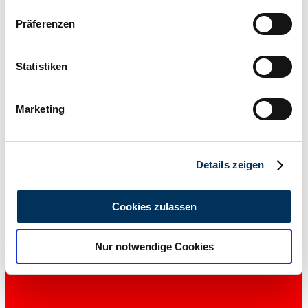
Wenn Sie es erlauben, würden wir auch gerne:
Präferenzen
Informationen über Ihre geografische Lage
erfassen, welche bis auf einige Meter genau sein
können
Statistiken
Ihr Gerät durch aktives Scannen nach
bestimmten Merkmalen (Fingerprinting) identifizieren
Marketing
Erfahren Sie mehr darüber, wie Ihre persönlichen Daten
verarbeitet werden, und legen Sie Ihre Präferenzen im
Abschnitt Einzelheiten
fest.
Händler
Details zeigen
Wir verwenden Cookies, um Inhalte und Anzeigen zu
personalisieren, Funktionen für soziale Medien anbieten
Cookies zulassen
zu können und die Zugriffe auf unsere Website zu
analysieren. Außerdem geben wir Informationen zu Ihrer
Nur notwendige Cookies
Verwendung unserer Website an unsere Partner für
soziale Medien, Werbung und Analysen weiter. Unsere
Partner führen diese Informationen möglicherweise mit
weiteren Daten zusammen, die Sie ihnen bereitgestellt