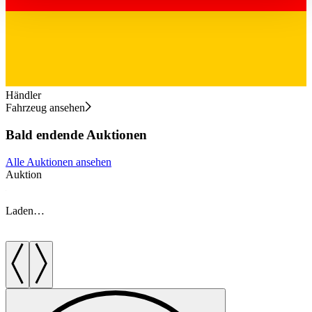
haben oder die sie im Rahmen Ihrer Nutzung der Dienste
gesammelt haben.
Datenschutzerklärung
Händler
Fahrzeug ansehen
Bald endende Auktionen
Alle Auktionen ansehen
Auktion
A
Laden…