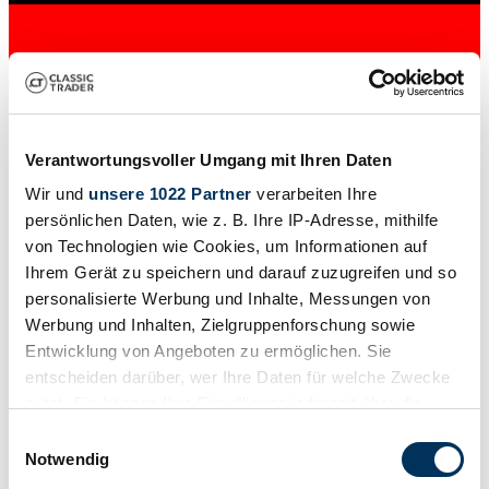
Verantwortungsvoller Umgang mit Ihren Daten
Wir und
unsere 1022 Partner
verarbeiten Ihre
persönlichen Daten, wie z. B. Ihre IP-Adresse, mithilfe
von Technologien wie Cookies, um Informationen auf
Händler
Ihrem Gerät zu speichern und darauf zuzugreifen und so
Karosserieform
Cabriolet
personalisierte Werbung und Inhalte, Messungen von
Tachostand (abgelesen)
Werbung und Inhalten, Zielgruppenforschung sowie
112.000 km
Entwicklung von Angeboten zu ermöglichen. Sie
Leistung (kW/PS)
156 / 212
entscheiden darüber, wer Ihre Daten für welche Zwecke
nutzt. Sie können Ihre Einwilligung jederzeit über die
Cookie-Erklärung oder durch Klicken auf das Privacy
Einwilligungsauswahl
Trigger Symbol ändern oder widerrufen
Notwendig