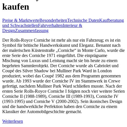
kaufen
Preise & Marktwerte
Besonderheiten
Technische Daten
Kaufberatung
und Schwachstellen
Fahrverhalten
Interieur &
Design
Zusammenfassung
Der Rolls-Royce Corniche ist mehr als nur ein Fahrzeug; es ist ein
Symbol für britische Handwerkskunst und Eleganz. Benannt nach
der malerischen Küstenstraße „Corniche“ in Monte Carlo, wurde die
erste Serie des Corniche 1971 eingeführt. Die einprägsame
Mischung von Luxus und Leistung macht sie bis heute zu einem
begehrten Sammlerobjekt. Der Corniche wurde als Cabriolet und
Coupé des Silver Shadow bei Mulliner Park Ward in London
produziert, wobei das Coupé 1982 aus dem Programm genommen
wurde. Ab 1993 wurde der Corniche IV im Stammwerk in Crewe
gefertigt, nachdem Mulliner Park Ward schließen musste. Nach der
ersten Serie Rolls-Royce Corniche I folgten noch vier weitere Serien
Corniche II (1988-1989), Corniche III (1989-1993), Corniche IV
(1993-1995) und Corniche V (2000-2002). Sein ikonisches Design
und die handwerkliche Perfektion haben den Corniche zu einem
Klassiker der Automobilgeschichte gemacht.
Weiterlesen