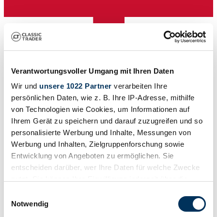
Verantwortungsvoller Umgang mit Ihren Daten
Händler
Wir und
unsere 1022 Partner
verarbeiten Ihre
Karosserieform
persönlichen Daten, wie z. B. Ihre IP-Adresse, mithilfe
Coupé
von Technologien wie Cookies, um Informationen auf
Tachostand (abgelesen)
17.650 mi
Ihrem Gerät zu speichern und darauf zuzugreifen und so
Leistung (kW/PS)
personalisierte Werbung und Inhalte, Messungen von
465 / 632
Werbung und Inhalten, Zielgruppenforschung sowie
Entwicklung von Angeboten zu ermöglichen. Sie
entscheiden darüber, wer Ihre Daten für welche Zwecke
nutzt. Sie können Ihre Einwilligung jederzeit über die
Cookie-Erklärung oder durch Klicken auf das Privacy
Einwilligungsauswahl
Trigger Symbol ändern oder widerrufen
Notwendig