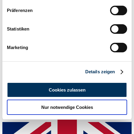
Wenn Sie es erlauben, würden wir auch gerne:
Präferenzen
Informationen über Ihre geografische Lage
erfassen, welche bis auf einige Meter genau sein
können
Statistiken
Ihr Gerät durch aktives Scannen nach
bestimmten Merkmalen (Fingerprinting) identifizieren
Marketing
Erfahren Sie mehr darüber, wie Ihre persönlichen Daten
Händler
verarbeitet werden, und legen Sie Ihre Präferenzen im
Abschnitt Einzelheiten
fest.
Details zeigen
Wir verwenden Cookies, um Inhalte und Anzeigen zu
personalisieren, Funktionen für soziale Medien anbieten
Cookies zulassen
zu können und die Zugriffe auf unsere Website zu
analysieren. Außerdem geben wir Informationen zu Ihrer
Nur notwendige Cookies
Verwendung unserer Website an unsere Partner für
soziale Medien, Werbung und Analysen weiter. Unsere
Partner führen diese Informationen möglicherweise mit
weiteren Daten zusammen, die Sie ihnen bereitgestellt