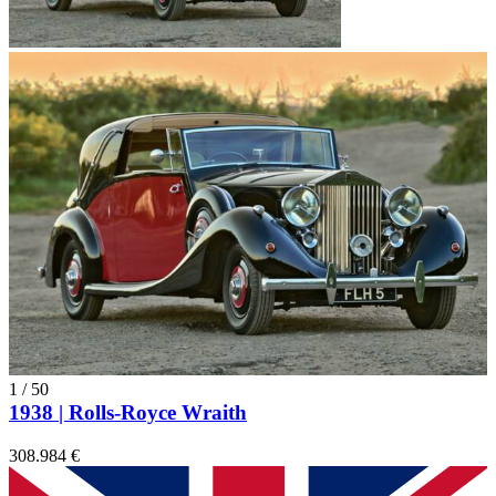
1
/
50
1938 | Rolls-Royce Wraith
308.984 €