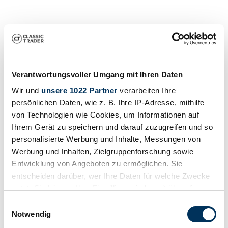
Verantwortungsvoller Umgang mit Ihren Daten
Wir und
unsere 1022 Partner
verarbeiten Ihre
persönlichen Daten, wie z. B. Ihre IP-Adresse, mithilfe
Händler
von Technologien wie Cookies, um Informationen auf
Karosserieform
Coupé
Ihrem Gerät zu speichern und darauf zuzugreifen und so
Tachostand (abgelesen)
personalisierte Werbung und Inhalte, Messungen von
79.458 km
Werbung und Inhalten, Zielgruppenforschung sowie
Leistung (kW/PS)
298 / 405
Entwicklung von Angeboten zu ermöglichen. Sie
entscheiden darüber, wer Ihre Daten für welche Zwecke
nutzt. Sie können Ihre Einwilligung jederzeit über die
Cookie-Erklärung oder durch Klicken auf das Privacy
Einwilligungsauswahl
Trigger Symbol ändern oder widerrufen
Notwendig