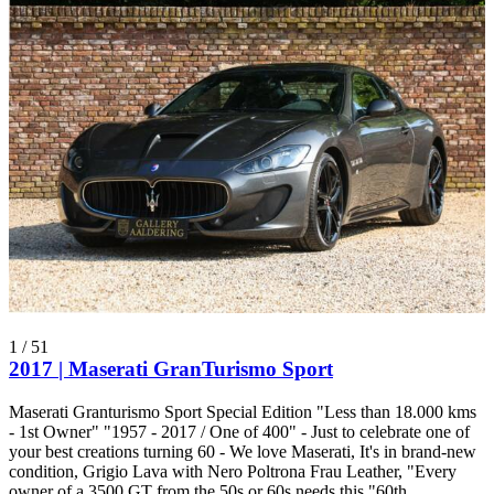
1
/
51
2017 | Maserati GranTurismo Sport
Maserati Granturismo Sport Special Edition "Less than 18.000 kms
- 1st Owner" "1957 - 2017 / One of 400" - Just to celebrate one of
your best creations turning 60 - We love Maserati, It's in brand-new
condition, Grigio Lava with Nero Poltrona Frau Leather, "Every
owner of a 3500 GT from the 50s or 60s needs this "60th