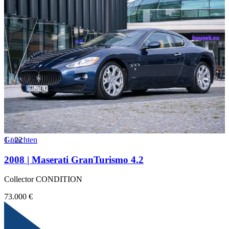
1
Gutachten
/
22
2008 | Maserati GranTurismo 4.2
Collector CONDITION
73.000 €