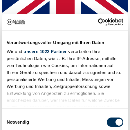
Händler
Karosserieform
Coupé
Verantwortungsvoller Umgang mit Ihren Daten
Tachostand (abgelesen)
44.000 mi
Wir und
unsere 1022 Partner
verarbeiten Ihre
Leistung (kW/PS)
persönlichen Daten, wie z. B. Ihre IP-Adresse, mithilfe
287 / 390
von Technologien wie Cookies, um Informationen auf
Ihrem Gerät zu speichern und darauf zuzugreifen und so
personalisierte Werbung und Inhalte, Messungen von
Werbung und Inhalten, Zielgruppenforschung sowie
Entwicklung von Angeboten zu ermöglichen. Sie
entscheiden darüber, wer Ihre Daten für welche Zwecke
nutzt. Sie können Ihre Einwilligung jederzeit über die
Cookie-Erklärung oder durch Klicken auf das Privacy
Einwilligungsauswahl
Trigger Symbol ändern oder widerrufen
Notwendig