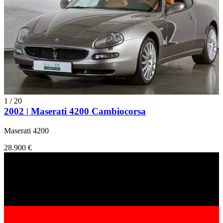
1
/
20
2002 | Maserati 4200 Cambiocorsa
Maserati 4200
28.900 €