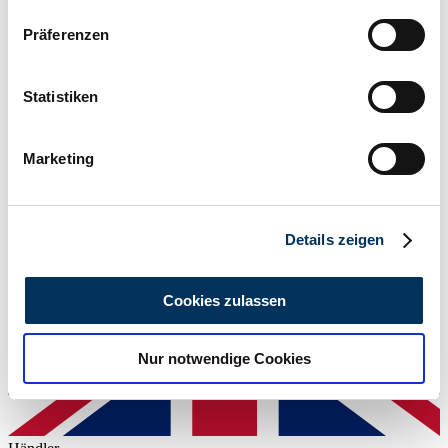
Wenn Sie es erlauben, würden wir auch gerne:
Präferenzen
Informationen über Ihre geografische Lage
erfassen, welche bis auf einige Meter genau sein
können
Statistiken
Händler
Ihr Gerät durch aktives Scannen nach
bestimmten Merkmalen (Fingerprinting) identifizieren
Marketing
Erfahren Sie mehr darüber, wie Ihre persönlichen Daten
verarbeitet werden, und legen Sie Ihre Präferenzen im
Abschnitt Einzelheiten
fest.
Details zeigen
Wir verwenden Cookies, um Inhalte und Anzeigen zu
personalisieren, Funktionen für soziale Medien anbieten
Cookies zulassen
zu können und die Zugriffe auf unsere Website zu
analysieren. Außerdem geben wir Informationen zu Ihrer
Nur notwendige Cookies
Verwendung unserer Website an unsere Partner für
soziale Medien, Werbung und Analysen weiter. Unsere
Partner führen diese Informationen möglicherweise mit
weiteren Daten zusammen, die Sie ihnen bereitgestellt