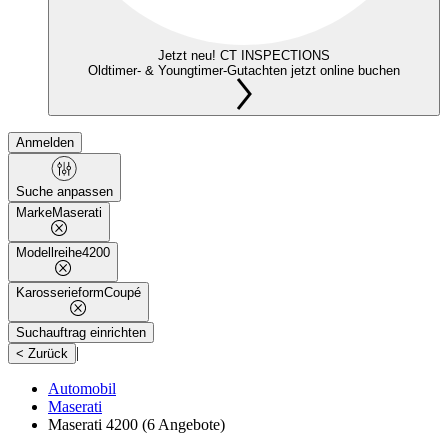
Jetzt neu! CT INSPECTIONS
Oldtimer- & Youngtimer-Gutachten jetzt online buchen
Anmelden
Suche anpassen
Marke
Maserati
Modellreihe
4200
Karosserieform
Coupé
Suchauftrag einrichten
|
< Zurück
Automobil
Maserati
Maserati 4200
(6 Angebote)