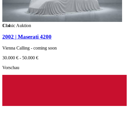
1
Classic Auktion
/
4
2002 | Maserati 4200
Vienna Calling - coming soon
30.000 € - 50.000 €
Vorschau