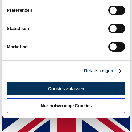
Wenn Sie es erlauben, würden wir auch gerne:
Präferenzen
Informationen über Ihre geografische Lage
erfassen, welche bis auf einige Meter genau sein
können
Statistiken
Ihr Gerät durch aktives Scannen nach
bestimmten Merkmalen (Fingerprinting) identifizieren
Händler
Marketing
Erfahren Sie mehr darüber, wie Ihre persönlichen Daten
verarbeitet werden, und legen Sie Ihre Präferenzen im
Abschnitt Einzelheiten
fest.
Details zeigen
Wir verwenden Cookies, um Inhalte und Anzeigen zu
personalisieren, Funktionen für soziale Medien anbieten
Cookies zulassen
zu können und die Zugriffe auf unsere Website zu
analysieren. Außerdem geben wir Informationen zu Ihrer
Nur notwendige Cookies
Verwendung unserer Website an unsere Partner für
soziale Medien, Werbung und Analysen weiter. Unsere
Partner führen diese Informationen möglicherweise mit
weiteren Daten zusammen, die Sie ihnen bereitgestellt