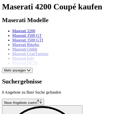
Maserati 4200 Coupé kaufen
Maserati Modelle
Maserati 3200
Maserati 3500 GT
Maserati 3500 GTI
Maserati Biturbo
Maserati Ghibli
Maserati GranTurismo
Maserati Indy
Maserati MC20
Maserati Merak
Mehr anzeigen
Maserati Mistral
Maserati Quattroporte
Suchergebnisse
Maserati Spyder
6 Angebote zu Ihrer Suche gefunden
Neue Angebote zuerst