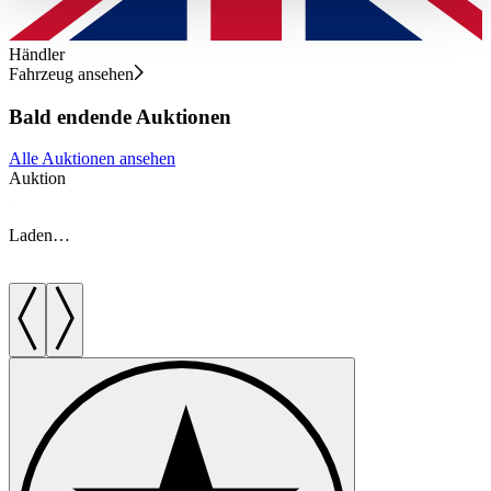
haben oder die sie im Rahmen Ihrer Nutzung der Dienste
gesammelt haben.
Datenschutzerklärung
Händler
Fahrzeug ansehen
Bald endende Auktionen
Alle Auktionen ansehen
Auktion
A
Laden…