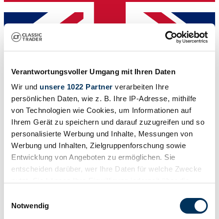
Händler
Verantwortungsvoller Umgang mit Ihren Daten
Karosserieform
Wir und
unsere 1022 Partner
verarbeiten Ihre
Coupé
Tachostand (abgelesen)
persönlichen Daten, wie z. B. Ihre IP-Adresse, mithilfe
44.000 mi
von Technologien wie Cookies, um Informationen auf
Leistung (kW/PS)
Ihrem Gerät zu speichern und darauf zuzugreifen und so
287 / 390
personalisierte Werbung und Inhalte, Messungen von
Werbung und Inhalten, Zielgruppenforschung sowie
Entwicklung von Angeboten zu ermöglichen. Sie
entscheiden darüber, wer Ihre Daten für welche Zwecke
nutzt. Sie können Ihre Einwilligung jederzeit über die
Cookie-Erklärung oder durch Klicken auf das Privacy
Einwilligungsauswahl
Trigger Symbol ändern oder widerrufen
Notwendig