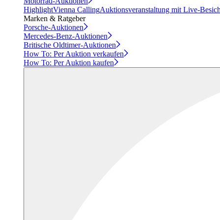
Motorrad-Auktionen
Highlight
Vienna Calling
Auktionsveranstaltung mit Live-Besic
Marken & Ratgeber
Porsche-Auktionen
Mercedes-Benz-Auktionen
Britische Oldtimer-Auktionen
How To: Per Auktion verkaufen
How To: Per Auktion kaufen