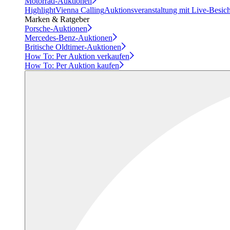
Motorrad-Auktionen
Highlight
Vienna Calling
Auktionsveranstaltung mit Live-Besic
Marken & Ratgeber
Porsche-Auktionen
Mercedes-Benz-Auktionen
Britische Oldtimer-Auktionen
How To: Per Auktion verkaufen
How To: Per Auktion kaufen