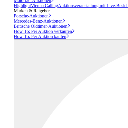
Motorrad-Auktionen
Highlight
Vienna Calling
Auktionsveranstaltung mit Live-Besic
Marken & Ratgeber
Porsche-Auktionen
Mercedes-Benz-Auktionen
Britische Oldtimer-Auktionen
How To: Per Auktion verkaufen
How To: Per Auktion kaufen