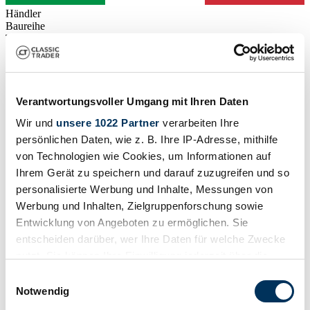
Händler
Baureihe
Tipo 170
Karosserieform
Kleinwagen
Tachostand (abgelesen)
155.308 km
Leistung (kW/PS)
Verantwortungsvoller Umgang mit Ihren Daten
40 / 54
Wir und
unsere 1022 Partner
verarbeiten Ihre
persönlichen Daten, wie z. B. Ihre IP-Adresse, mithilfe
von Technologien wie Cookies, um Informationen auf
Ihrem Gerät zu speichern und darauf zuzugreifen und so
personalisierte Werbung und Inhalte, Messungen von
Werbung und Inhalten, Zielgruppenforschung sowie
Entwicklung von Angeboten zu ermöglichen. Sie
entscheiden darüber, wer Ihre Daten für welche Zwecke
nutzt. Sie können Ihre Einwilligung jederzeit über die
Cookie-Erklärung oder durch Klicken auf das Privacy
Einwilligungsauswahl
Trigger Symbol ändern oder widerrufen
Notwendig