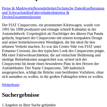
Preise & Marktwerte
Besonderheiten
Technische Daten
Kaufberatung
und Schwachstellen
Fahrverhalten
Interieur &
Design
Zusammenfassung
Der FIAT Cinquecento, ein prominenter Kleinwagen, wurde von
1991 bis 1998 produziert und erlangte schnell Kultstatus in der
Automobilwelt. Ursprünglich als Nachfolger des älteren Fiat Panda
gedacht, begeistert der Cinquecento mit seinem kompakten Design
und seiner bemerkenswerten Wendigkeit, die ihn ideal für den
urbanen Verkehr machen. Es war das Centro Stile von FIAT unter
Ermanno Cressoni, das den typischen Look des Cinquecento prägte.
Mit einer Fahrwerksarchitektur, die auf einfachste Bedienung und
niedrige Betriebskosten ausgerichtet war, sichert sich der
Cinquecento bis heute einen besonderen Platz in den Herzen der
Autoliebhaber. Der Name Cinquecento, 500 italienisch
ausgesprochen, schlägt die Brücke zum berühmten Vorfahren, ohne
sich anmaßen zu wollen, in die großen Fußstapfen treten zu wollen.
Weiterlesen
Suchergebnisse
1 Angebot zu Ihrer Suche gefunden