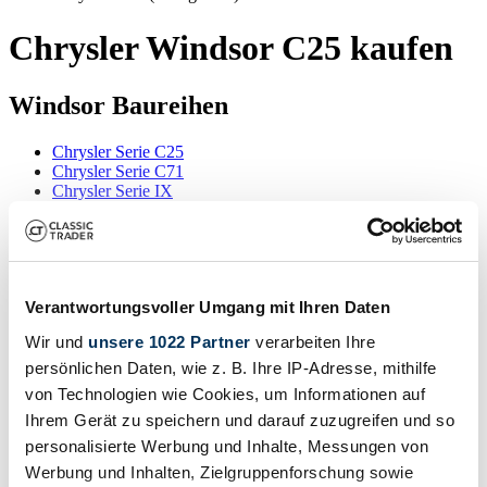
Chrysler Windsor C25 kaufen
Windsor Baureihen
Chrysler Serie C25
Chrysler Serie C71
Chrysler Serie IX
Chrysler Modelle
Chrysler 300
Chrysler B-70
Verantwortungsvoller Umgang mit Ihren Daten
Mehr anzeigen
Chrysler Daytona
Wir und
unsere 1022 Partner
verarbeiten Ihre
Chrysler Le Baron
Chrysler New Yorker
Suchergebnisse
persönlichen Daten, wie z. B. Ihre IP-Adresse, mithilfe
Chrysler Royal
von Technologien wie Cookies, um Informationen auf
Chrysler Sebring
Zur Zeit sind keine passenden Inserate zu Ihrer Suche veröffentlicht.
Ihrem Gerät zu speichern und darauf zuzugreifen und so
Chrysler Serie 75
Chrysler Special
personalisierte Werbung und Inhalte, Messungen von
Chrysler Wimbledon
Werbung und Inhalten, Zielgruppenforschung sowie