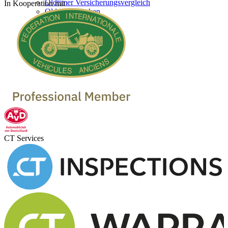
Oldtimer Versicherungsvergleich
In Kooperation mit
Oldtimer Marken
Oldtimer verkaufen
Oldtimer Händler
Oldtimer Garagen
CT Services