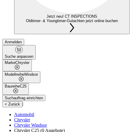
Jetzt neu! CT INSPECTIONS
Oldtimer- & Youngtimer-Gutachten jetzt online buchen
Anmelden
Suche anpassen
Marke
Chrysler
Modellreihe
Windsor
Baureihe
C25
Suchauftrag einrichten
|
< Zurück
Automobil
Chrysler
Chrysler Windsor
Chrysler C25
(0 Angebote)