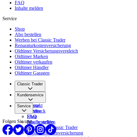
FAQ
Inhalte melden
Service
Shop
Abo bestellen
Werben bei Classic Trader
Reparaturkostenversicherung
Oldtimer Versicherungsvergleich
Oldtimer Marken
Oldtimer verkaufen
Oldtimer Händler
Oldtimer Garagen
Classic Trader
Über uns
Kundenservice
Karriere
Presse
Kontakt
Service
Partner
Feedback
FAQ
Shop
Folgen Sie uns
Inhalte melden
Abo bestellen
Werben bei Classic Trader
Reparaturkostenversicherung