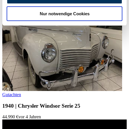
zu können und die Zugriffe auf unsere Website zu
analysieren. Außerdem geben wir Informationen zu Ihrer
Nur notwendige Cookies
Verwendung unserer Website an unsere Partner für
soziale Medien, Werbung und Analysen weiter. Unsere
Partner führen diese Informationen möglicherweise mit
weiteren Daten zusammen, die Sie ihnen bereitgestellt
haben oder die sie im Rahmen Ihrer Nutzung der Dienste
gesammelt haben.
Datenschutzerklärung
Gutachten
1940 | Chrysler Windsor Serie 25
44.990 €
vor 4 Jahren