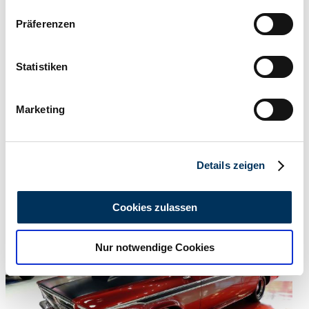
Wenn Sie es erlauben, würden wir auch gerne:
Präferenzen
Informationen über Ihre geografische Lage
erfassen, welche bis auf einige Meter genau sein
können
Statistiken
Ihr Gerät durch aktives Scannen nach
bestimmten Merkmalen (Fingerprinting) identifizieren
Marketing
Erfahren Sie mehr darüber, wie Ihre persönlichen Daten
verarbeitet werden, und legen Sie Ihre Präferenzen im
Abschnitt Einzelheiten
fest.
Details zeigen
Händler
Wir verwenden Cookies, um Inhalte und Anzeigen zu
Abgelaufenes Inserat
personalisieren, Funktionen für soziale Medien anbieten
Cookies zulassen
zu können und die Zugriffe auf unsere Website zu
analysieren. Außerdem geben wir Informationen zu Ihrer
Nur notwendige Cookies
Verwendung unserer Website an unsere Partner für
soziale Medien, Werbung und Analysen weiter. Unsere
Partner führen diese Informationen möglicherweise mit
weiteren Daten zusammen, die Sie ihnen bereitgestellt