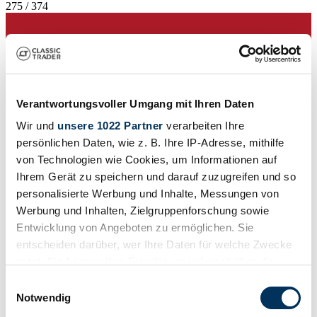
275 / 374
Verantwortungsvoller Umgang mit Ihren Daten
Wir und
unsere 1022 Partner
verarbeiten Ihre
persönlichen Daten, wie z. B. Ihre IP-Adresse, mithilfe
von Technologien wie Cookies, um Informationen auf
Ihrem Gerät zu speichern und darauf zuzugreifen und so
personalisierte Werbung und Inhalte, Messungen von
Werbung und Inhalten, Zielgruppenforschung sowie
Entwicklung von Angeboten zu ermöglichen. Sie
entscheiden darüber, wer Ihre Daten für welche Zwecke
Händler
nutzt. Sie können Ihre Einwilligung jederzeit über die
Cookie-Erklärung oder durch Klicken auf das Privacy
Einwilligungsauswahl
Trigger Symbol ändern oder widerrufen
Notwendig