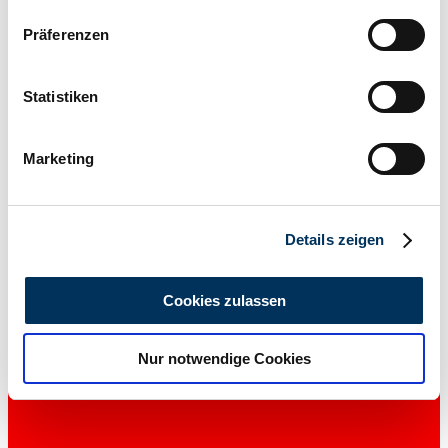
Wenn Sie es erlauben, würden wir auch gerne:
Präferenzen
Informationen über Ihre geografische Lage
erfassen, welche bis auf einige Meter genau sein
können
Statistiken
Ihr Gerät durch aktives Scannen nach
bestimmten Merkmalen (Fingerprinting) identifizieren
Marketing
Erfahren Sie mehr darüber, wie Ihre persönlichen Daten
verarbeitet werden, und legen Sie Ihre Präferenzen im
Abschnitt Einzelheiten
fest.
Privat
Details zeigen
Wir verwenden Cookies, um Inhalte und Anzeigen zu
personalisieren, Funktionen für soziale Medien anbieten
Cookies zulassen
zu können und die Zugriffe auf unsere Website zu
analysieren. Außerdem geben wir Informationen zu Ihrer
Nur notwendige Cookies
Verwendung unserer Website an unsere Partner für
soziale Medien, Werbung und Analysen weiter. Unsere
Partner führen diese Informationen möglicherweise mit
weiteren Daten zusammen, die Sie ihnen bereitgestellt