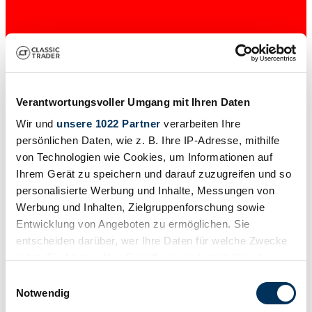
Verantwortungsvoller Umgang mit Ihren Daten
Wir und
unsere 1022 Partner
verarbeiten Ihre
Privat
persönlichen Daten, wie z. B. Ihre IP-Adresse, mithilfe
Baureihe
von Technologien wie Cookies, um Informationen auf
5th generation
Karosserieform
Ihrem Gerät zu speichern und darauf zuzugreifen und so
Coupé (Hardtop)
personalisierte Werbung und Inhalte, Messungen von
Tachostand (abgelesen)
Werbung und Inhalten, Zielgruppenforschung sowie
99.000 km
Leistung (kW/PS)
Entwicklung von Angeboten zu ermöglichen. Sie
254 / 345
entscheiden darüber, wer Ihre Daten für welche Zwecke
nutzt. Sie können Ihre Einwilligung jederzeit über die
Cookie-Erklärung oder durch Klicken auf das Privacy
Einwilligungsauswahl
Trigger Symbol ändern oder widerrufen
Notwendig