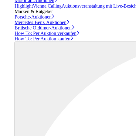
Motorrad-Auktionen
Highlight
Vienna Calling
Auktionsveranstaltung mit Live-Besic
Marken & Ratgeber
Porsche-Auktionen
Mercedes-Benz-Auktionen
Britische Oldtimer-Auktionen
How To: Per Auktion verkaufen
How To: Per Auktion kaufen