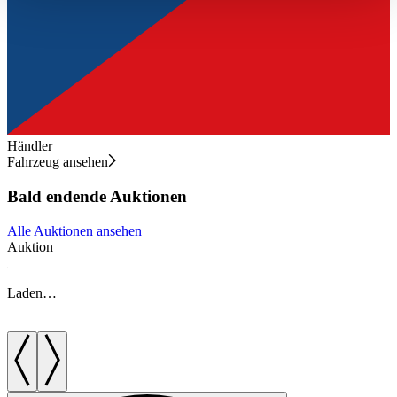
haben oder die sie im Rahmen Ihrer Nutzung der Dienste
gesammelt haben.
Datenschutzerklärung
Händler
Fahrzeug ansehen
Bald endende Auktionen
Alle Auktionen ansehen
Auktion
A
Laden…