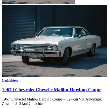
1
Gutachten
/
15
1967 | Chevrolet Chevelle Malibu Hardtop Coupe
1967 Chevrolet Malibu Hardtop Coupé – 327 cui V8, Automatik,
Zustand 2–3 laut Gutachten