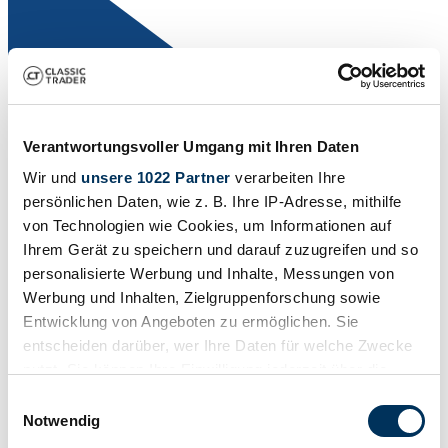
Verantwortungsvoller Umgang mit Ihren Daten
Wir und
unsere 1022 Partner
verarbeiten Ihre
persönlichen Daten, wie z. B. Ihre IP-Adresse, mithilfe
von Technologien wie Cookies, um Informationen auf
Ihrem Gerät zu speichern und darauf zuzugreifen und so
Händler
personalisierte Werbung und Inhalte, Messungen von
Karosserieform
Coupé (Hardtop)
Werbung und Inhalten, Zielgruppenforschung sowie
Tachostand (abgelesen)
Entwicklung von Angeboten zu ermöglichen. Sie
6.000 mi
entscheiden darüber, wer Ihre Daten für welche Zwecke
Leistung (kW/PS)
257 / 350
nutzt. Sie können Ihre Einwilligung jederzeit über die
Cookie-Erklärung oder durch Klicken auf das Privacy
Einwilligungsauswahl
Trigger Symbol ändern oder widerrufen
Notwendig