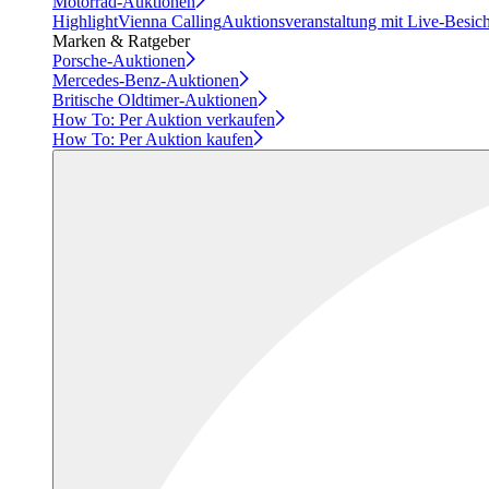
Motorrad-Auktionen
Highlight
Vienna Calling
Auktionsveranstaltung mit Live-Besic
Marken & Ratgeber
Porsche-Auktionen
Mercedes-Benz-Auktionen
Britische Oldtimer-Auktionen
How To: Per Auktion verkaufen
How To: Per Auktion kaufen