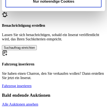
Nur notwendige Cookies
Verwendung unserer Website an unsere Partner für
Zur Zeit sind keine passenden Inserate zu Ihrer Suche veröffentlicht.
soziale Medien, Werbung und Analysen weiter. Unsere
Partner führen diese Informationen möglicherweise mit
weiteren Daten zusammen, die Sie ihnen bereitgestellt
haben oder die sie im Rahmen Ihrer Nutzung der Dienste
Benachrichtigung erstellen
gesammelt haben.
Datenschutzerklärung
Lassen Sie sich benachrichtigen, sobald ein Inserat veröffentlicht
wird, das Ihren Suchkriterien entspricht.
Suchauftrag einrichten
Fahrzeug inserieren
Sie haben einen Charron, den Sie verkaufen wollen? Dann erstellen
Sie jetzt ein Inserat.
Fahrzeug inserieren
Bald endende Auktionen
Alle Auktionen ansehen