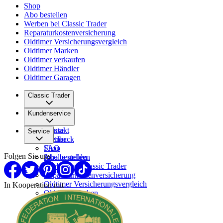
Shop
Abo bestellen
Werben bei Classic Trader
Reparaturkostenversicherung
Oldtimer Versicherungsvergleich
Oldtimer Marken
Oldtimer verkaufen
Oldtimer Händler
Oldtimer Garagen
Classic Trader
Über uns
Kundenservice
Karriere
Presse
Kontakt
Service
Partner
Feedback
FAQ
Shop
Folgen Sie uns
Inhalte melden
Abo bestellen
Werben bei Classic Trader
Reparaturkostenversicherung
Oldtimer Versicherungsvergleich
In Kooperation mit
Oldtimer Marken
Oldtimer verkaufen
Oldtimer Händler
Oldtimer Garagen