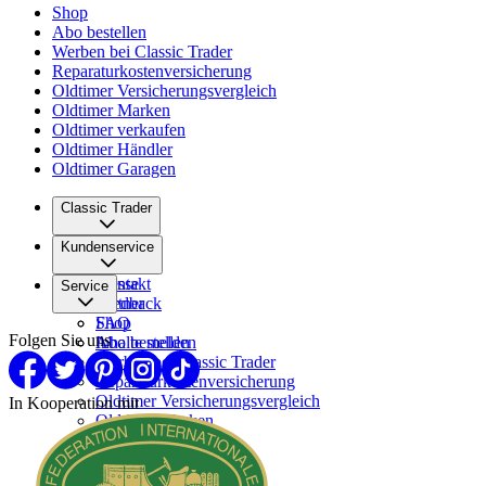
Shop
Abo bestellen
Werben bei Classic Trader
Reparaturkostenversicherung
Oldtimer Versicherungsvergleich
Oldtimer Marken
Oldtimer verkaufen
Oldtimer Händler
Oldtimer Garagen
Classic Trader
Über uns
Kundenservice
Karriere
Presse
Kontakt
Service
Partner
Feedback
FAQ
Shop
Folgen Sie uns
Inhalte melden
Abo bestellen
Werben bei Classic Trader
Reparaturkostenversicherung
Oldtimer Versicherungsvergleich
In Kooperation mit
Oldtimer Marken
Oldtimer verkaufen
Oldtimer Händler
Oldtimer Garagen