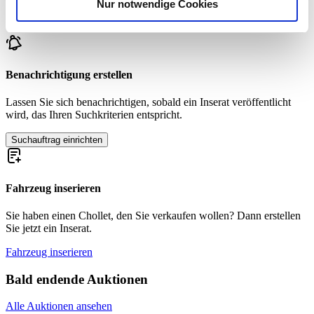
Nur notwendige Cookies
Verwendung unserer Website an unsere Partner für
Zur Zeit sind keine passenden Inserate zu Ihrer Suche veröffentlicht.
soziale Medien, Werbung und Analysen weiter. Unsere
Partner führen diese Informationen möglicherweise mit
weiteren Daten zusammen, die Sie ihnen bereitgestellt
haben oder die sie im Rahmen Ihrer Nutzung der Dienste
Benachrichtigung erstellen
gesammelt haben.
Datenschutzerklärung
Lassen Sie sich benachrichtigen, sobald ein Inserat veröffentlicht
wird, das Ihren Suchkriterien entspricht.
Suchauftrag einrichten
Fahrzeug inserieren
Sie haben einen Chollet, den Sie verkaufen wollen? Dann erstellen
Sie jetzt ein Inserat.
Fahrzeug inserieren
Bald endende Auktionen
Alle Auktionen ansehen