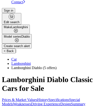
Contact
Sign in
Edit search
Make
Lamborghini
Model series
Diablo
Create search alert
|
< Back
Car
Lamborghini
Lamborghini Diablo
(5 offers)
Lamborghini Diablo Classic
Cars for Sale
Prices & Market Values
History
Specifications
Special
Models
Weaknesses
Driving Experience
Design
Summary