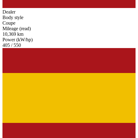
Dealer
Body style
Coupe
Mileage (read)
10,369 km
Power (kW/hp)
405 / 550