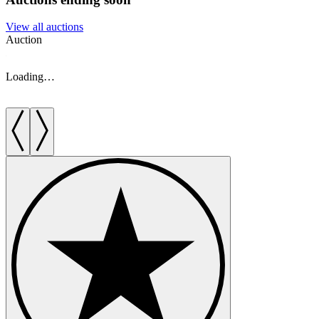
View all auctions
Auction
A
Loading…