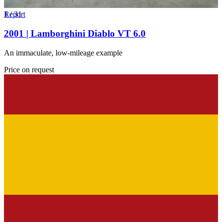
1
Report
/
31
2001 | Lamborghini Diablo VT 6.0
An immaculate, low-mileage example
Price on request