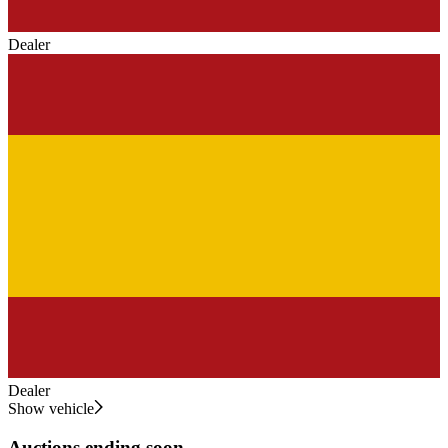
Dealer
Dealer
Show vehicle
Auctions ending soon