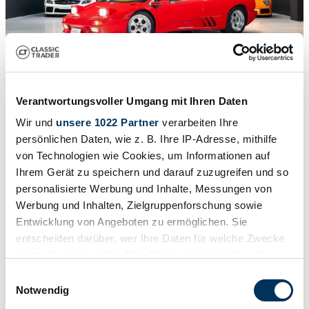
Verantwortungsvoller Umgang mit Ihren Daten
1
/
15
1996 | Lamborghini Diablo
Wir und
unsere 1022 Partner
verarbeiten Ihre
persönlichen Daten, wie z. B. Ihre IP-Adresse, mithilfe
£557,180
von Technologien wie Cookies, um Informationen auf
Ihrem Gerät zu speichern und darauf zuzugreifen und so
personalisierte Werbung und Inhalte, Messungen von
Werbung und Inhalten, Zielgruppenforschung sowie
Entwicklung von Angeboten zu ermöglichen. Sie
entscheiden darüber, wer Ihre Daten für welche Zwecke
nutzt. Sie können Ihre Einwilligung jederzeit über die
Cookie-Erklärung oder durch Klicken auf das Privacy
Einwilligungsauswahl
Trigger Symbol ändern oder widerrufen
Notwendig