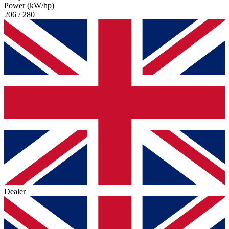
Power (kW/hp)
206 / 280
Dealer