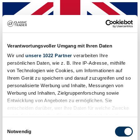
Dealer
Verantwortungsvoller Umgang mit Ihren Daten
Wir und
unsere 1022 Partner
verarbeiten Ihre
persönlichen Daten, wie z. B. Ihre IP-Adresse, mithilfe
von Technologien wie Cookies, um Informationen auf
Ihrem Gerät zu speichern und darauf zuzugreifen und so
personalisierte Werbung und Inhalte, Messungen von
Werbung und Inhalten, Zielgruppenforschung sowie
Entwicklung von Angeboten zu ermöglichen. Sie
entscheiden darüber, wer Ihre Daten für welche Zwecke
nutzt. Sie können Ihre Einwilligung jederzeit über die
Cookie-Erklärung oder durch Klicken auf das Privacy
Einwilligungsauswahl
Trigger Symbol ändern oder widerrufen
Notwendig