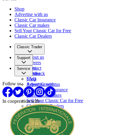
Shop
Advertise with us
Classic Car Insurance
Classic Car makes
Sell Your Classic Car for Free
Classic Car Dealers
Classic Trader
About us
Support
Careers
Press
Contact
Service
Partner
Feedback
FAQ
Shop
Follow us
Report Content
Advertise with us
Classic Car Insurance
Classic Car makes
Sell Your Classic Car for Free
In cooperation with
Classic Car Dealers