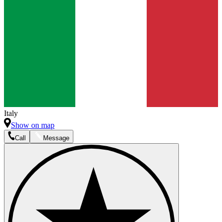
Italy
Show on map
Call
Message