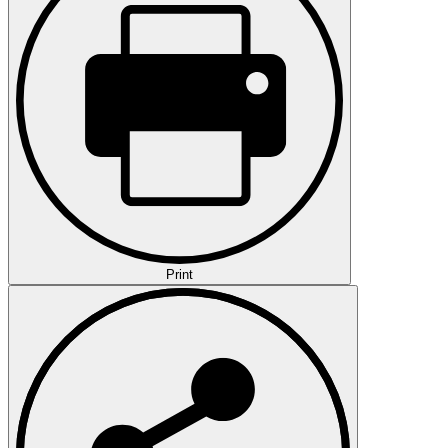
Print