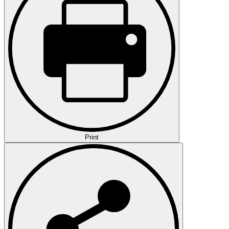
Print