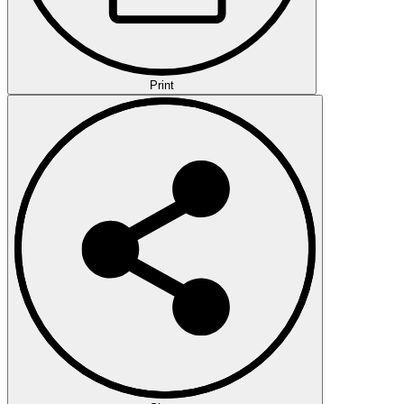
Print