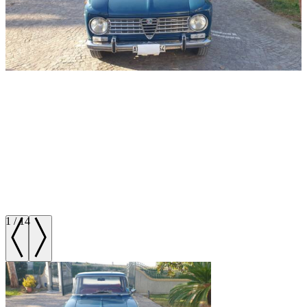
1
/
14