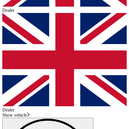
Dealer
Dealer
Show vehicle