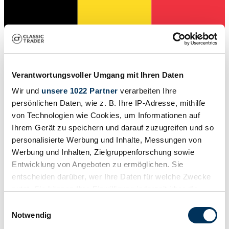
Verantwortungsvoller Umgang mit Ihren Daten
Wir und
unsere 1022 Partner
verarbeiten Ihre
persönlichen Daten, wie z. B. Ihre IP-Adresse, mithilfe
von Technologien wie Cookies, um Informationen auf
Ihrem Gerät zu speichern und darauf zuzugreifen und so
personalisierte Werbung und Inhalte, Messungen von
Werbung und Inhalten, Zielgruppenforschung sowie
Dealer
Entwicklung von Angeboten zu ermöglichen. Sie
Body style
Convertible
entscheiden darüber, wer Ihre Daten für welche Zwecke
Mileage (read)
nutzt. Sie können Ihre Einwilligung jederzeit über die
7,852 km
Cookie-Erklärung oder durch Klicken auf das Privacy
Power (kW/hp)
Einwilligungsauswahl
70 / 95
Trigger Symbol ändern oder widerrufen
Notwendig