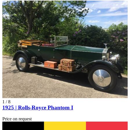
1
/
8
1925 | Rolls-Royce Phantom I
Price on request