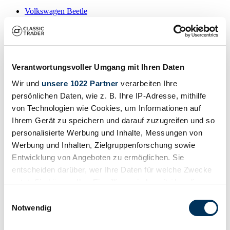
Volkswagen Beetle
Volkswagen Buggy
Volkswagen Corrado
Volkswagen Golf
Volkswagen Karmann Ghia
Volkswagen Kever
Volkswagen Kübel
Verantwortungsvoller Umgang mit Ihren Daten
Volkswagen New Beetle
Wir und
unsere 1022 Partner
verarbeiten Ihre
Volkswagen Phaeton
Volkswagen Polo
persönlichen Daten, wie z. B. Ihre IP-Adresse, mithilfe
Volkswagen Transporter
von Technologien wie Cookies, um Informationen auf
Volkswagen Type 3
Ihrem Gerät zu speichern und darauf zuzugreifen und so
Zoekresultaten
personalisierte Werbung und Inhalte, Messungen von
Werbung und Inhalten, Zielgruppenforschung sowie
Op dit moment zijn er geen overeenkomende advertenties voor uw
Entwicklung von Angeboten zu ermöglichen. Sie
zoekopdracht.
entscheiden darüber, wer Ihre Daten für welche Zwecke
nutzt. Sie können Ihre Einwilligung jederzeit über die
Cookie-Erklärung oder durch Klicken auf das Privacy
Einwilligungsauswahl
Trigger Symbol ändern oder widerrufen
Notwendig
Maak een zoekwaarschuwing aan
Laat het u weten zodra er een advertentie wordt geplaatst die