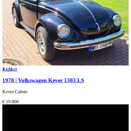
1
Rapport
/
11
1978 | Volkswagen Kever 1303 LS
Kever Cabrio
€ 19.800