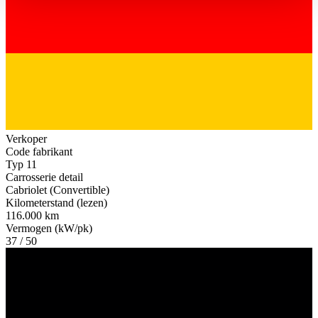
haben oder die sie im Rahmen Ihrer Nutzung der Dienste
gesammelt haben.
Datenschutzerklärung
Verkoper
Code fabrikant
Typ 11
Carrosserie detail
Cabriolet (Convertible)
Kilometerstand (lezen)
116.000 km
Vermogen (kW/pk)
37 / 50