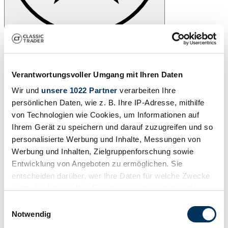
Verantwortungsvoller Umgang mit Ihren Daten
Wir und
unsere 1022 Partner
verarbeiten Ihre
persönlichen Daten, wie z. B. Ihre IP-Adresse, mithilfe
von Technologien wie Cookies, um Informationen auf
Ihrem Gerät zu speichern und darauf zuzugreifen und so
personalisierte Werbung und Inhalte, Messungen von
Werbung und Inhalten, Zielgruppenforschung sowie
Entwicklung von Angeboten zu ermöglichen. Sie
entscheiden darüber, wer Ihre Daten für welche Zwecke
nutzt. Sie können Ihre Einwilligung jederzeit über die
Cookie-Erklärung oder durch Klicken auf das Privacy
Einwilligungsauswahl
Trigger Symbol ändern oder widerrufen
Notwendig