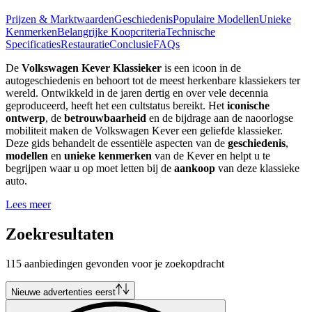
Prijzen & Marktwaarden
Geschiedenis
Populaire Modellen
Unieke
Kenmerken
Belangrijke Koopcriteria
Technische
Specificaties
Restauratie
Conclusie
FAQs
De
Volkswagen Kever Klassieker
is een icoon in de
autogeschiedenis en behoort tot de meest herkenbare klassiekers ter
wereld. Ontwikkeld in de jaren dertig en over vele decennia
geproduceerd, heeft het een cultstatus bereikt. Het
iconische
ontwerp
, de
betrouwbaarheid
en de bijdrage aan de naoorlogse
mobiliteit maken de Volkswagen Kever een geliefde klassieker.
Deze gids behandelt de essentiële aspecten van de
geschiedenis
,
modellen
en
unieke kenmerken
van de Kever en helpt u te
begrijpen waar u op moet letten bij de
aankoop
van deze klassieke
auto.
Lees meer
Zoekresultaten
115 aanbiedingen gevonden voor je zoekopdracht
Nieuwe advertenties eerst