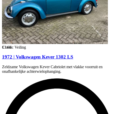
1
Classic Veiling
/
68
1972 | Volkswagen Kever 1302 LS
Zeldzame Volkswagen Kever Cabriolet met vlakke voorruit en
onafhankelijke achterwielophanging.