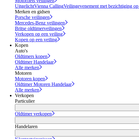
Motorfiets veilingen
Uitgelicht
Vienna Calling
Veilingevenement met bezichtiging op
Merken en gidsen
Porsche veilingen
Mercedes-Benz veilingen
Britse oldtimerveilingen
Verkopen op een veiling
Kopen op een veiling
Kopen
Auto's
Oldtimers kopen
Oldtimer Handelaar
Alle merken
Motoren
Motoren kopen
Oldtimer Motoren Handelaar
Alle merken
Verkopen
Particulier
Oldtimer verkopen
Handelaren