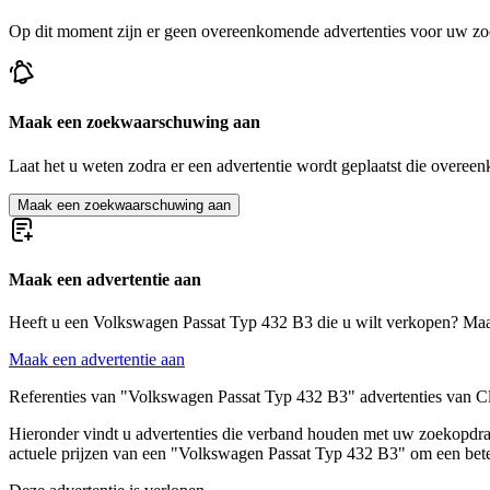
Volkswagen Typ 3C B7
Volkswagen Typ 431 B3
Op dit moment zijn er geen overeenkomende advertenties voor uw zo
Volkswagen Typ 432 B3
Volkswagen models
Maak een zoekwaarschuwing aan
Volkswagen Beetle
Volkswagen Buggy
Laat het u weten zodra er een advertentie wordt geplaatst die overeen
Volkswagen Corrado
Volkswagen Golf
Maak een zoekwaarschuwing aan
Volkswagen Jetta
Volkswagen Karmann Ghia
Volkswagen Kever
Volkswagen Kübel
Maak een advertentie aan
Volkswagen New Beetle
Volkswagen Polo
Heeft u een Volkswagen Passat Typ 432 B3 die u wilt verkopen? Maa
Volkswagen Transporter
Volkswagen Type 3
Maak een advertentie aan
Referenties van "Volkswagen Passat Typ 432 B3" advertenties van Cl
Hieronder vindt u advertenties die verband houden met uw zoekopdrach
actuele prijzen van een "Volkswagen Passat Typ 432 B3" om een bet