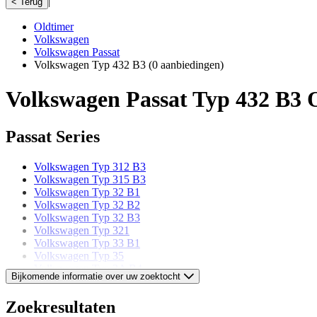
|
< Terug
Oldtimer
Volkswagen
Volkswagen Passat
Volkswagen Typ 432 B3
(0 aanbiedingen)
Volkswagen Passat Typ 432 B3 
Passat Series
Volkswagen Typ 312 B3
Volkswagen Typ 315 B3
Volkswagen Typ 32 B1
Volkswagen Typ 32 B2
Volkswagen Typ 32 B3
Volkswagen Typ 321
Volkswagen Typ 33 B1
Volkswagen Typ 35
Volkswagen Typ 3A B4
Bijkomende informatie over uw zoektocht
Volkswagen Typ 3B B5
Volkswagen Typ 3BG B5
Zoekresultaten
Volkswagen Typ 3C B6