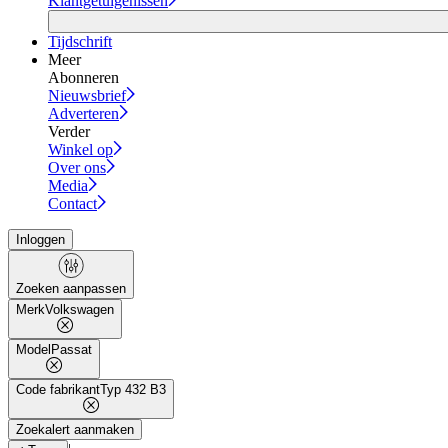
Klantgetuigenissen
Tijdschrift
Meer
Abonneren
Nieuwsbrief
Adverteren
Verder
Winkel op
Over ons
Media
Contact
Inloggen
Zoeken aanpassen
Merk
Volkswagen
Model
Passat
Code fabrikant
Typ 432 B3
Zoekalert aanmaken