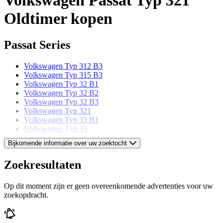
Oldtimer kopen
Passat Series
Volkswagen Typ 312 B3
Volkswagen Typ 315 B3
Volkswagen Typ 32 B1
Volkswagen Typ 32 B2
Volkswagen Typ 32 B3
Volkswagen Typ 321
Volkswagen Typ 33 B1
Volkswagen Typ 35
Volkswagen Typ 3A B4
Bijkomende informatie over uw zoektocht
Volkswagen Typ 3B B5
Volkswagen Typ 3BG B5
Zoekresultaten
Volkswagen Typ 3C B6
Volkswagen Typ 3C B7
Volkswagen Typ 431 B3
Op dit moment zijn er geen overeenkomende advertenties voor uw
Volkswagen Typ 432 B3
zoekopdracht.
Volkswagen models