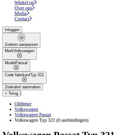
Winkel op
Over ons
Media
Contact
Inloggen
Zoeken aanpassen
Merk
Volkswagen
Model
Passat
Code fabrikant
Typ 321
Zoekalert aanmaken
|
< Terug
Oldtimer
Volkswagen
Volkswagen Passat
Volkswagen Typ 321
(0 aanbiedingen)
Volkswagen Passat Typ 321