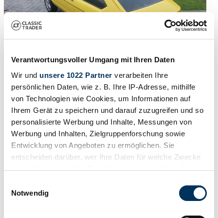
Verantwortungsvoller Umgang mit Ihren Daten
Wir und
unsere 1022 Partner
verarbeiten Ihre
persönlichen Daten, wie z. B. Ihre IP-Adresse, mithilfe
von Technologien wie Cookies, um Informationen auf
Rapport
Ihrem Gerät zu speichern und darauf zuzugreifen und so
1978 | Volkswagen Passat 1.3
personalisierte Werbung und Inhalte, Messungen von
Werbung und Inhalten, Zielgruppenforschung sowie
Volkswagen passat B1, 3 door
Entwicklung von Angeboten zu ermöglichen. Sie
entscheiden darüber, wer Ihre Daten für welche Zwecke
€ 6.407
3 jaar geleden
nutzt. Sie können Ihre Einwilligung jederzeit über die
Cookie-Erklärung oder durch Klicken auf das Privacy
Einwilligungsauswahl
Trigger Symbol ändern oder widerrufen
Notwendig
Wenn Sie es erlauben, würden wir auch gerne: