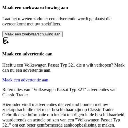
Volkswagen Beetle
Maak een zoekwaarschuwing aan
Volkswagen Buggy
Volkswagen Corrado
Laat het u weten zodra er een advertentie wordt geplaatst die
Volkswagen Golf
overeenkomt met uw zoekfilters.
Volkswagen Karmann Ghia
Volkswagen Kever
Maak een zoekwaarschuwing aan
Volkswagen Kübel
Volkswagen New Beetle
Volkswagen Phaeton
Volkswagen Polo
Maak een advertentie aan
Volkswagen Transporter
Volkswagen Type 3
Heeft u een Volkswagen Passat Typ 321 die u wilt verkopen? Maak
dan nu een advertentie aan.
Maak een advertentie aan
Referenties van "Volkswagen Passat Typ 321" advertenties van
Classic Trader
Hieronder vindt u advertenties die verband houden met uw
zoekopdracht die niet meer beschikbaar zijn op Classic Trader.
Gebruik deze informatie om inzicht te krijgen in de beschikbaarheid,
waardetrends en actuele prijzen van een "Volkswagen Passat Typ
321" om een beter geïnformeerde aankoopbeslissing te maken.