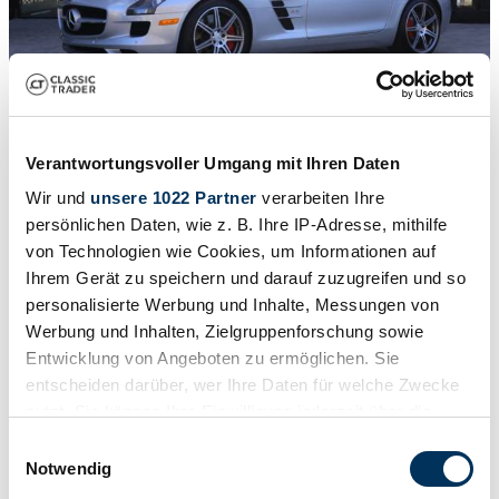
Verantwortungsvoller Umgang mit Ihren Daten
1
/
75
Wir und
unsere 1022 Partner
verarbeiten Ihre
2012 | Mercedes-Benz SLS AMG Roadster
persönlichen Daten, wie z. B. Ihre IP-Adresse, mithilfe
Just 947 miles - Mercedes-Benz SLS AMG (R197) Roadster
von Technologien wie Cookies, um Informationen auf
Ihrem Gerät zu speichern und darauf zuzugreifen und so
Prijs op aanvraag
personalisierte Werbung und Inhalte, Messungen von
Werbung und Inhalten, Zielgruppenforschung sowie
Entwicklung von Angeboten zu ermöglichen. Sie
entscheiden darüber, wer Ihre Daten für welche Zwecke
nutzt. Sie können Ihre Einwilligung jederzeit über die
Cookie-Erklärung oder durch Klicken auf das Privacy
Einwilligungsauswahl
Trigger Symbol ändern oder widerrufen
Notwendig