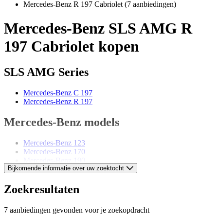
Mercedes-Benz R 197 Cabriolet
(7 aanbiedingen)
Mercedes-Benz SLS AMG R
197 Cabriolet kopen
SLS AMG Series
Mercedes-Benz C 197
Mercedes-Benz R 197
Mercedes-Benz models
Mercedes-Benz 123
Mercedes-Benz 170
Mercedes-Benz 190
Bijkomende informatie over uw zoektocht
Mercedes-Benz 220
Mercedes-Benz 280
Mercedes-Benz 300
Zoekresultaten
Mercedes-Benz E-Class
Mercedes-Benz G-Class
7 aanbiedingen gevonden voor je zoekopdracht
Mercedes-Benz Ponton