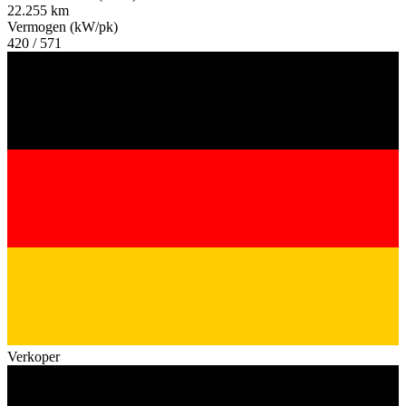
22.255 km
Vermogen (kW/pk)
420 / 571
Verkoper