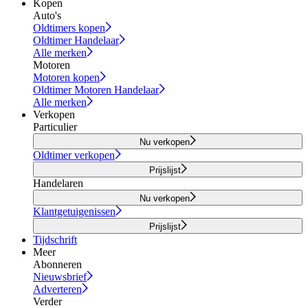
Kopen
Auto's
Oldtimers kopen
Oldtimer Handelaar
Alle merken
Motoren
Motoren kopen
Oldtimer Motoren Handelaar
Alle merken
Verkopen
Particulier
Nu verkopen
Oldtimer verkopen
Prijslijst
Handelaren
Nu verkopen
Klantgetuigenissen
Prijslijst
Tijdschrift
Meer
Abonneren
Nieuwsbrief
Adverteren
Verder